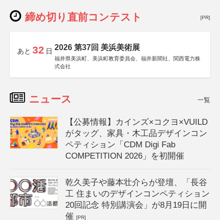
締め切り直前コンテスト
[PR]
2026 第37回 美浜美術展
32
あと
日
福井県美浜町、美浜町教育委員会、福井新聞社、関西電力株
式会社
ニュース
一覧
【公募情報】カインズ×コクヨ×VUILD
がタッグ、家具・木工品デザインコン
ペティション「CDM Digi Fab
COMPETITION 2026」を初開催
乾久美子や藤本壮介らが登壇、「長谷
工 住まいのデザインコンペティション
20回記念 特別講演会」が8月19日に開
催
[PR]