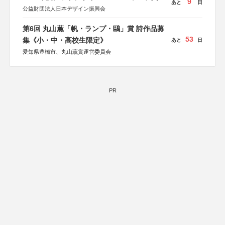
9
あと
日
公益財団法人日本デザイン振興会
第6回 丸山薫「帆・ランプ・鷗」賞 詩作品募
53
集《小・中・高校生限定》
あと
日
愛知県豊橋市、丸山薫賞運営委員会
PR