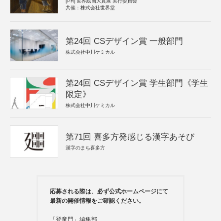
[PR]
世界絵画大賞展 実行委員会
共催：株式会社世界堂
第24回 CSデザイン賞 一般部門
株式会社中川ケミカル
第24回 CSデザイン賞 学生部門《学生
限定》
株式会社中川ケミカル
第71回 喜多方発感じる漢字あそび
漢字のまち喜多方
応募される際は、必ず公式ホームページにて
最新の開催情報をご確認ください。
「登竜門」編集部