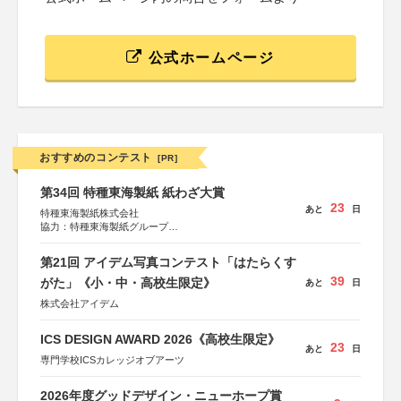
公式ホームページ
おすすめのコンテスト
[PR]
第34回 特種東海製紙 紙わざ大賞
23
あと
日
特種東海製紙株式会社
協力：特種東海製紙グループ
特別協賛：静岡県長泉町
第21回 アイデム写真コンテスト「はたらくす
39
がた」《小・中・高校生限定》
あと
日
株式会社アイデム
ICS DESIGN AWARD 2026《高校生限定》
23
あと
日
専門学校ICSカレッジオブアーツ
2026年度グッドデザイン・ニューホープ賞