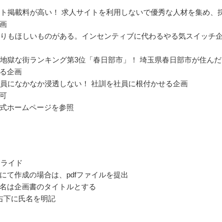
サイト掲載料が高い！ 求人サイトを利用しないで優秀な人材を集め、
画
得よりもほしいものがある。インセンティブに代わるやる気スイッチ
だら地獄な街ランキング第3位「春日部市」！ 埼玉県春日部市が住ん
る企画
が社員になかなか浸透しない！ 社訓を社員に根付かせる企画
可
式ホームページを参照
eスライド
ratorにて作成の場合は、pdfファイルを提出
名は企画書のタイトルとする
右下に氏名を明記