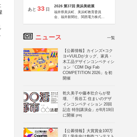
社
2026 第37回 美浜美術展
33
あと
日
課
福井県美浜町、美浜町教育委員
会、福井新聞社、関西電力株式会
社
見
し
ニュース
一覧
【公募情報】カインズ×コク
ヨ×VUILDがタッグ、家具・
木工品デザインコンペティシ
ョン「CDM Digi Fab
COMPETITION 2026」を初
開催
乾久美子や藤本壮介らが登
壇、「長谷工 住まいのデザ
インコンペティション 20回
記念 特別講演会」が8月19日
に開催
[PR]
【公募情報】大賞賞金100万
円！学生向け創作コンテスト