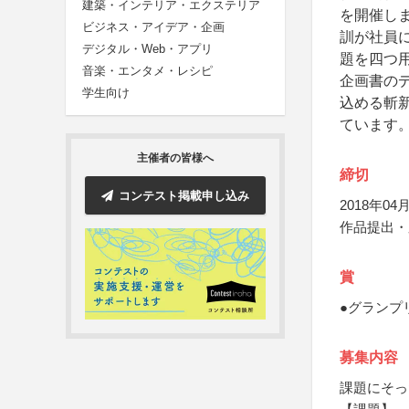
建築・インテリア・エクステリア
を開催し
ビジネス・アイデア・企画
訓が社員
デジタル・Web・アプリ
題を四つ
音楽・エンタメ・レシピ
企画書の
学生向け
込める斬
ています
主催者の皆様へ
締切
コンテスト掲載申し込み
2018年04月
作品提出・
賞
●グランプ
募集内容
課題にそっ