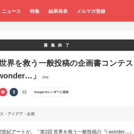
ニュース
特集
結果発表
メルマガ登録
募集終了
 世界を救う一般投稿の企画書コンテス
wonder…」
[PR]
Googleカレンダーに追加
ス・アイデア・企画
2世紀アートが、「第2回 世界を救う一般投稿の『i wonder…