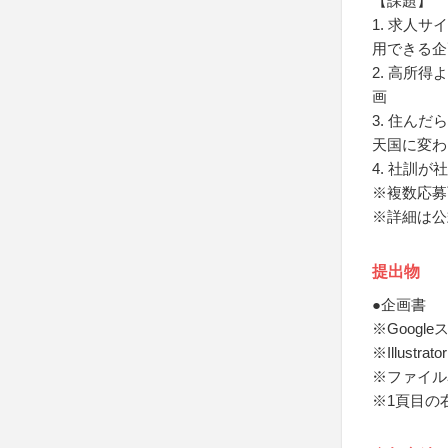
【課題】
1. 求人
用できる企
2. 高所
画
3. 住ん
天国に変わ
4. 社訓
※複数応募
※詳細は公
提出物
●企画書
※Googl
※Illust
※ファイル
※1頁目の