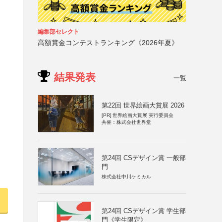
編集部セレクト
高額賞金コンテストランキング《2026年夏》
結果発表
一覧
第22回 世界絵画大賞展 2026
[PR]
世界絵画大賞展 実行委員会
共催：株式会社世界堂
第24回 CSデザイン賞 一般部
門
株式会社中川ケミカル
第24回 CSデザイン賞 学生部
門《学生限定》