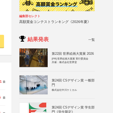
編集部セレクト
高額賞金コンテストランキング《2026年夏》
結果発表
一覧
第22回 世界絵画大賞展 2026
[PR]
世界絵画大賞展 実行委員会
共催：株式会社世界堂
第24回 CSデザイン賞 一般部
1
日
門
株式会社中川ケミカル
5
日
第24回 CSデザイン賞 学生部
門《学生限定》