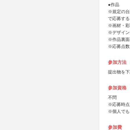
●作品
※規定の台
で応募する
※画材・彩
※デザイン
※作品裏面
※応募点数
参加方法
提出物を下
参加資格
不問
※応募時点
※個人でも
参加費