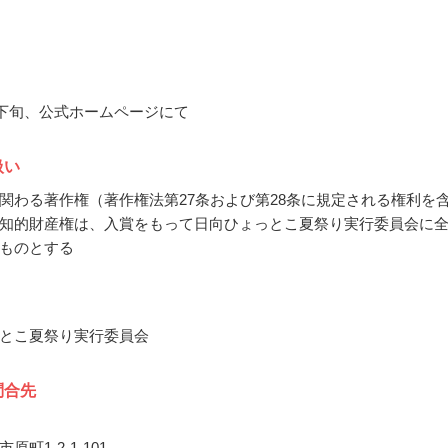
3月下旬、公式ホームページにて
扱い
関わる著作権（著作権法第27条および第28条に規定される権利を
知的財産権は、入賞をもって日向ひょっとこ夏祭り実行委員会に
ものとする
とこ夏祭り実行委員会
問合先
町1-2-1-101