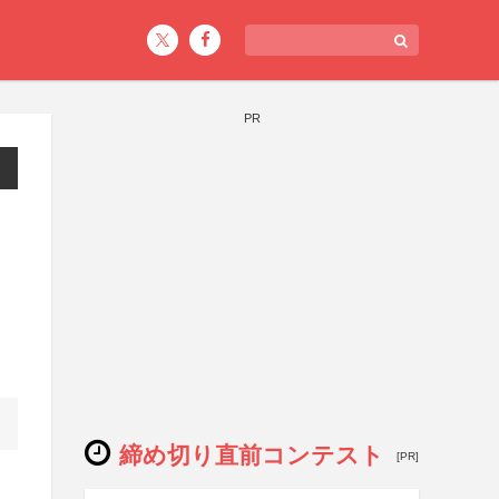
PR
締め切り直前コンテスト
[PR]