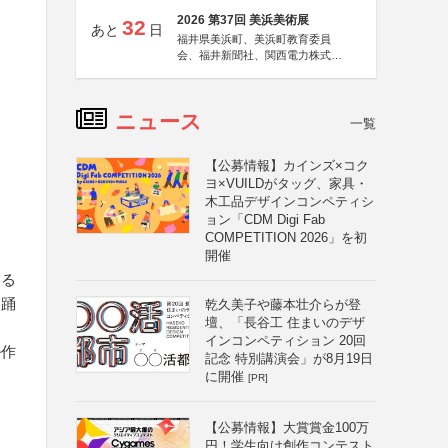
2026 第37回 美浜美術展
32
あと
日
福井県美浜町、美浜町教育委員
会、福井新聞社、関西電力株式会
社
ニュース
一覧
【公募情報】カインズ×コク
ヨ×VUILDがタッグ、家具・
木工品デザインコンペティシ
ョン「CDM Digi Fab
COMPETITION 2026」を初
開催
する
楽踊
乾久美子や藤本壮介らが登
壇、「長谷工 住まいのデザ
インコンペティション 20回
ル作
記念 特別講演会」が8月19日
に開催
[PR]
【公募情報】大賞賞金100万
円！学生向け創作コンテスト