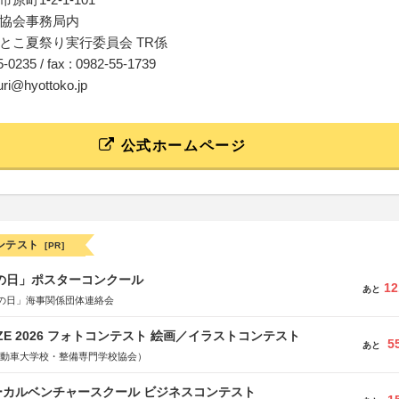
協会事務局内
とこ夏祭り実行委員会 TR係
55-0235 / fax : 0982-55-1739
uri@hyottoko.jp
公式ホームページ
ンテスト
[PR]
海の日」ポスターコンクール
12
あと
の日」海事関係団体連絡会
RIZE 2026 フォトコンテスト 絵画／イラストコンテスト
5
あと
国自動車大学校・整備専門学校協会）
ーカルベンチャースクール ビジネスコンテスト