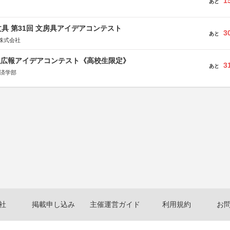
1
あと
具 第31回 文房具アイデアコンテスト
3
あと
株式会社
生広報アイデアコンテスト《高校生限定》
3
あと
経済学部
社
掲載申し込み
主催運営ガイド
利用規約
お