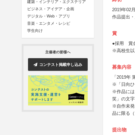
建築・インテリア・エクステリア
ビジネス・アイデア・企画
2019年02月
デジタル・Web・アプリ
作品提出・
音楽・エンタメ・レシピ
学生向け
賞
●採用 賞
※高校生以
主催者の皆様へ
コンテスト掲載申し込み
募集内容
「2019
※「日向ひ
※作品には
笑」の文字
※自作未発
品に限る（
提出物