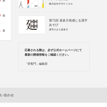
5
日
株式会社中川ケミカル
0
日
第71回 喜多方発感じる漢字
あそび
漢字のまち喜多方
1
日
応募される際は、必ず公式ホームページにて
最新の開催情報をご確認ください。
「登竜門」編集部
問い合わせ