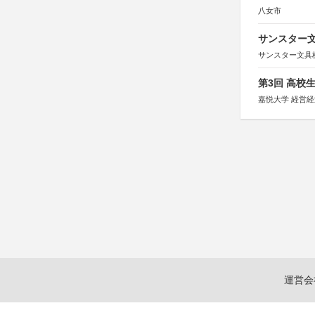
八女市
サンスター文
サンスター文具
第3回 高校
嘉悦大学 経営
運営会