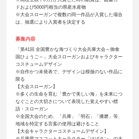
ドおよび5000円相当の県産水産物
※大会スローガンで複数の同一作品が入賞した場合
は、抽選により入賞者を決定する
募集内容
「第41回 全国豊かな海づくり大会兵庫大会～御食
国ひょうご～」大会スローガンおよびキャラクター
コスチュームデザイン
※自作かつ未発表で、デザインは模倣のない作品に
限る
【大会スローガン】
※多くの生命を育む「豊かで美しい海」を未来につ
なぐことの大切さについて表現した覚えやすい標
語・スローガン
※全国大会のため、「兵庫」「明石」「播磨」等、
地域を特定する言葉の使用は避けること
【大会キャラクターコスチュームデザイン】
※兵庫県マスコットキャラクター「はばタン」の大