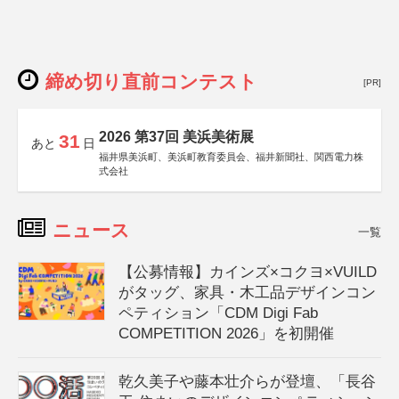
締め切り直前コンテスト
[PR]
2026 第37回 美浜美術展
31
あと
日
福井県美浜町、美浜町教育委員会、福井新聞社、関西電力株
式会社
ニュース
一覧
【公募情報】カインズ×コクヨ×VUILD
がタッグ、家具・木工品デザインコン
ペティション「CDM Digi Fab
COMPETITION 2026」を初開催
乾久美子や藤本壮介らが登壇、「長谷