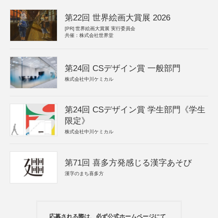
第22回 世界絵画大賞展 2026
[PR]
世界絵画大賞展 実行委員会
共催：株式会社世界堂
第24回 CSデザイン賞 一般部門
株式会社中川ケミカル
第24回 CSデザイン賞 学生部門《学生
限定》
株式会社中川ケミカル
第71回 喜多方発感じる漢字あそび
漢字のまち喜多方
応募される際は、必ず公式ホームページにて