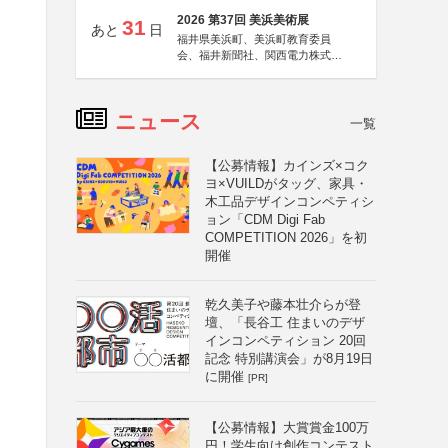
2026 第37回 美浜美術展
31
あと
日
福井県美浜町、美浜町教育委員
会、福井新聞社、関西電力株式会
社
ニュース
一覧
【公募情報】カインズ×コク
ヨ×VUILDがタッグ、家具・
木工品デザインコンペティシ
ョン「CDM Digi Fab
COMPETITION 2026」を初
開催
乾久美子や藤本壮介らが登
壇、「長谷工 住まいのデザ
インコンペティション 20回
記念 特別講演会」が8月19日
に開催
[PR]
【公募情報】大賞賞金100万
円！学生向け創作コンテスト