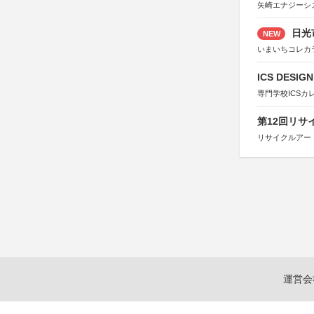
矢崎エナジーシス
日光
NEW
いまいちコレカ
ICS DESI
専門学校ICSカ
第12回リサ
リサイクルアー
運営会