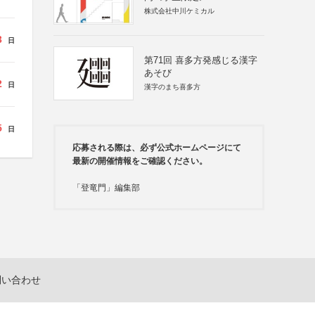
株式会社中川ケミカル
3
日
第71回 喜多方発感じる漢字
あそび
2
日
漢字のまち喜多方
5
日
応募される際は、必ず公式ホームページにて
最新の開催情報をご確認ください。
「登竜門」編集部
問い合わせ