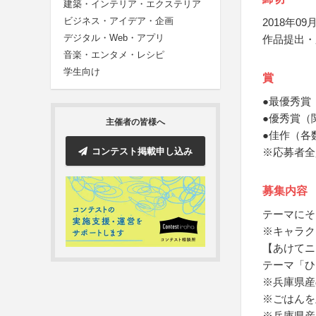
建築・インテリア・エクステリア
ビジネス・アイデア・企画
2018年09月
デジタル・Web・アプリ
作品提出・
音楽・エンタメ・レシピ
学生向け
賞
●最優秀賞
●優秀賞（
主催者の皆様へ
●佳作（各
コンテスト掲載申し込み
※応募者全
募集内容
テーマにそ
※キャラク
【あけてニ
テーマ「ひ
※兵庫県産
※ごはんを
※兵庫県産