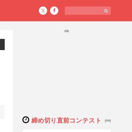
PR
締め切り直前コンテスト
[PR]