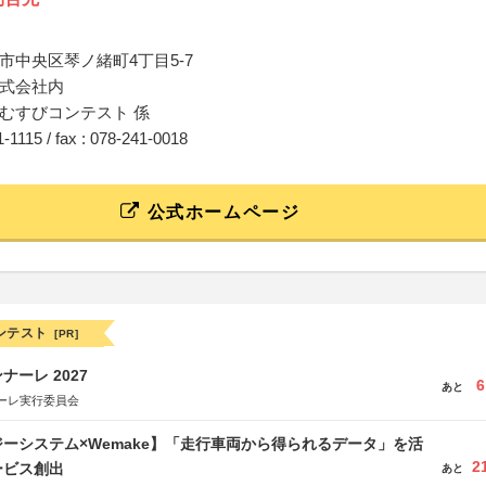
市中央区琴ノ緒町4丁目5-7
式会社内
むすびコンテスト 係
21-1115 / fax : 078-241-0018
公式ホームページ
ンテスト
[PR]
ーレ 2027
6
あと
ーレ実行委員会
ーシステム×Wemake】「走行車両から得られるデータ」を活
2
ービス創出
あと