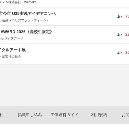
テム株式会社、Wemake
市今市 U35実践アイデアコンペ
7
あと
ラ会議（エリアプラットフォーム）
GN AWARD 2026《高校生限定》
2
あと
レッジオブアーツ
イクルアート展
2
あと
ト展実行委員会
社
掲載申し込み
主催運営ガイド
利用規約
お