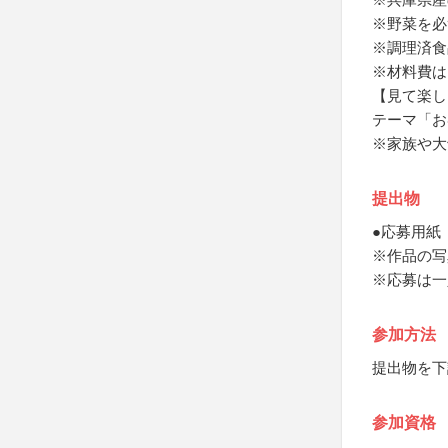
※野菜を必
※調理済食
※材料費は
【見て楽し
テーマ「お
※家族や大
提出物
●応募用紙
※作品の写
※応募は一
参加方法
提出物を下
参加資格