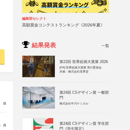
編集部セレクト
高額賞金コンテストランキング《2026年夏》
結果発表
一覧
第22回 世界絵画大賞展 2026
[PR]
世界絵画大賞展 実行委員会
共催：株式会社世界堂
第24回 CSデザイン賞 一般部
門
株式会社中川ケミカル
日
第24回 CSデザイン賞 学生部
1
日
門《学生限定》