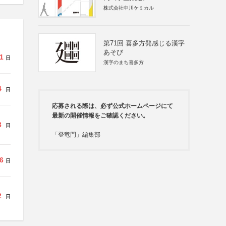
株式会社中川ケミカル
第71回 喜多方発感じる漢字
あそび
1
日
漢字のまち喜多方
4
日
応募される際は、必ず公式ホームページにて
最新の開催情報をご確認ください。
3
日
「登竜門」編集部
6
日
2
日