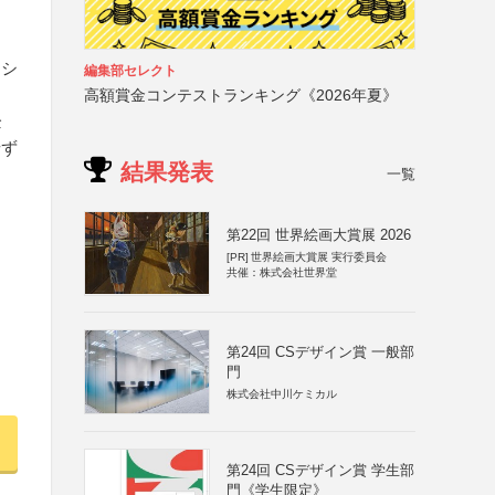
ーシ
編集部セレクト
高額賞金コンテストランキング《2026年夏》
企
せず
結果発表
一覧
第22回 世界絵画大賞展 2026
[PR]
世界絵画大賞展 実行委員会
共催：株式会社世界堂
第24回 CSデザイン賞 一般部
門
株式会社中川ケミカル
第24回 CSデザイン賞 学生部
門《学生限定》