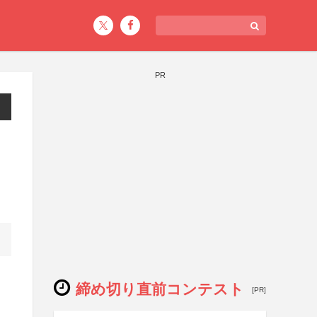
PR
締め切り直前コンテスト
[PR]