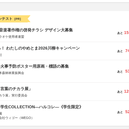
ンテスト
[PR]
版 音楽著作権の啓発チラシ デザイン大募集
15
あと
ラオケ使用者連盟
！ わたしのやめとま2026川柳キャンペーン
7
あと
社
山火事予防ポスター用原画・標語の募集
5
あと
本森林林業振興会
文部科学省、林野庁、全国森林組合連合会、森林火災対策協会
と言葉のチカラ展」
12
あと
カラ展」実行委員会
る学生COLLECTION―ハルコレ―《学生限定》
5
あと
園
会社ウィゴー（WEGO）