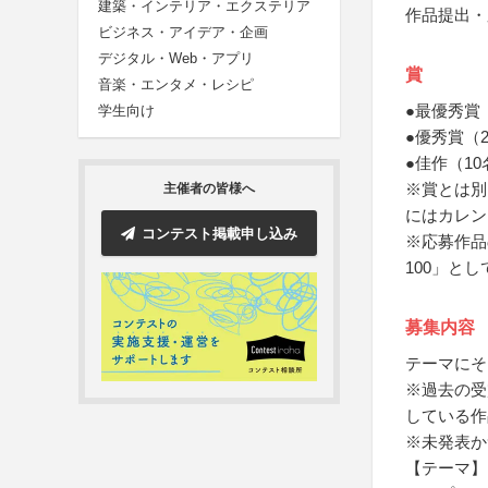
建築・インテリア・エクステリア
作品提出・
ビジネス・アイデア・企画
デジタル・Web・アプリ
賞
音楽・エンタメ・レシピ
●最優秀賞
学生向け
●優秀賞（
●佳作（1
※賞とは別
主催者の皆様へ
にはカレン
コンテスト掲載申し込み
※応募作品
100」と
募集内容
テーマにそ
※過去の受
している作
※未発表か
【テーマ】