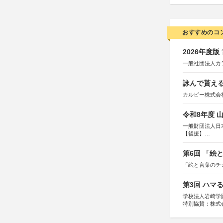
おすすめのコ
2026年度
一般社団法人カ
詠んで貰える
カルビー株式会
令和8年度 
一般財団法人日
【後援】
総務省消防庁、
第6回 「絵
「絵と言葉のチ
第3回 ハマ
学校法人岩崎学
特別協賛：株式