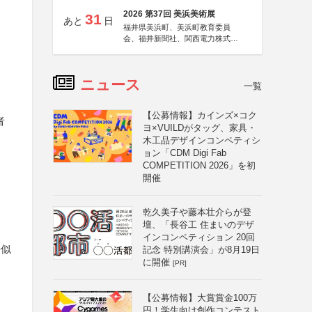
2026 第37回 美浜美術展
31
あと
日
福井県美浜町、美浜町教育委員
会、福井新聞社、関西電力株式会
社
ニュース
一覧
【公募情報】カインズ×コク
者
ヨ×VUILDがタッグ、家具・
木工品デザインコンペティシ
ョン「CDM Digi Fab
COMPETITION 2026」を初
開催
乾久美子や藤本壮介らが登
壇、「長谷工 住まいのデザ
インコンペティション 20回
酷似
記念 特別講演会」が8月19日
に開催
[PR]
【公募情報】大賞賞金100万
円！学生向け創作コンテスト