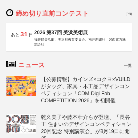
締め切り直前コンテスト
[PR]
2026 第37回 美浜美術展
31
あと
日
福井県美浜町、美浜町教育委員会、福井新聞社、関西電力株
式会社
ニュース
一覧
【公募情報】カインズ×コクヨ×VUILD
がタッグ、家具・木工品デザインコン
ペティション「CDM Digi Fab
COMPETITION 2026」を初開催
乾久美子や藤本壮介らが登壇、「長谷
工 住まいのデザインコンペティション
20回記念 特別講演会」が8月19日に開