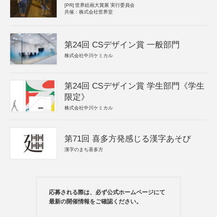
[PR]
世界絵画大賞展 実行委員会
共催：株式会社世界堂
第24回 CSデザイン賞 一般部門
株式会社中川ケミカル
第24回 CSデザイン賞 学生部門《学生
限定》
株式会社中川ケミカル
第71回 喜多方発感じる漢字あそび
漢字のまち喜多方
応募される際は、必ず公式ホームページにて
最新の開催情報をご確認ください。