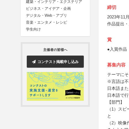
建築・インテリア・エクステリア
締切
ビジネス・アイデア・企画
デジタル・Web・アプリ
2023年11月
音楽・エンタメ・レシピ
作品提出・
学生向け
賞
●入賞作品
主催者の皆様へ
コンテスト掲載申し込み
募集内容
テーマにそ
※言語は不
日本語また
日本語で行
【部門】
（1）スピ
と
（2）映像