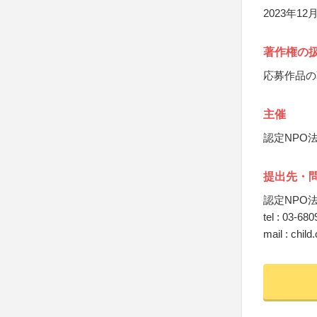
2023年
著作権の
応募作品の
主催
認定NPO
提出先・
認定NPO
tel : 03-68
mail : chil