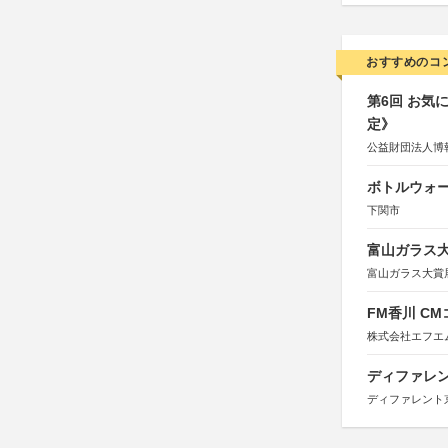
おすすめのコ
第6回 お気
定》
公益財団法人博
ボトルウォ
下関市
富山ガラス大賞
富山ガラス大賞
FM香川 C
株式会社エフエ
ディファレン
ディファレント