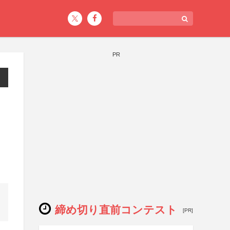
PR
締め切り直前コンテスト
[PR]