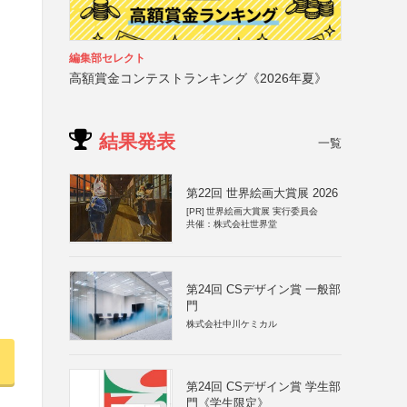
編集部セレクト
高額賞金コンテストランキング《2026年夏》
結果発表
一覧
第22回 世界絵画大賞展 2026
[PR]
世界絵画大賞展 実行委員会
共催：株式会社世界堂
第24回 CSデザイン賞 一般部
門
株式会社中川ケミカル
第24回 CSデザイン賞 学生部
門《学生限定》