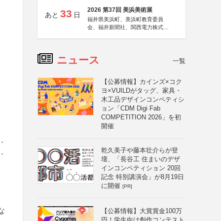
2026 第37回 美浜美術展
33
あと
日
福井県美浜町、美浜町教育委員
会、福井新聞社、関西電力株式会
社
ニュース
一覧
【公募情報】カインズ×コク
ヨ×VUILDがタッグ、家具・
木工品デザインコンペティシ
ョン「CDM Digi Fab
COMPETITION 2026」を初
開催
は、
乾久美子や藤本壮介らが登
は、
壇、「長谷工 住まいのデザ
インコンペティション 20回
記念 特別講演会」が8月19日
に開催
こ
[PR]
な
【公募情報】大賞賞金100万
円！学生向け創作コンテスト