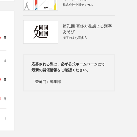
株式会社中川ケミカル
第71回 喜多方発感じる漢字
あそび
5
日
漢字のまち喜多方
日
応募される際は、必ず公式ホームページにて
最新の開催情報をご確認ください。
6
日
「登竜門」編集部
4
日
日