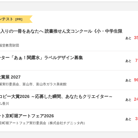
ンテスト
[PR]
に入りの一冊をあなたへ 読書推せん文コンクール《小・中学生限
3
あと
報堂教育財団
ーター「あぁ！関露水」ラベルデザイン募集
7
あと
展 2027
9
あと
展実行委員会、富山市、富山市ガラス美術館
Mコピー大賞2026 ～応募した瞬間、あなたもクリエイター～
2
あと
ム香川
ト京町堀アートフェア2026
3
あと
京町堀アートフェア実行委員会（株式会社チグニッタ内）