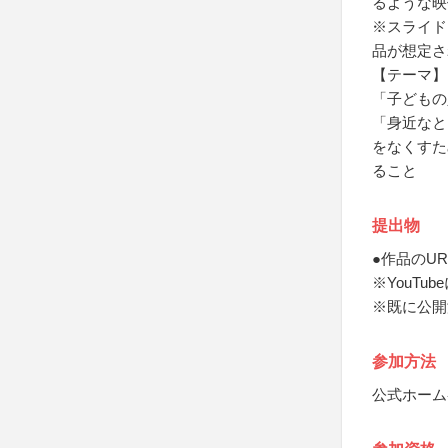
るような映
※スライド
品が想定さ
【テーマ】
「子どもの
「身近なと
をなくすた
ること
提出物
●作品のUR
※YouT
※既に公開
参加方法
公式ホーム