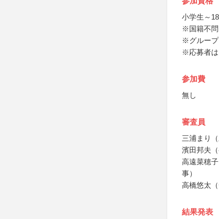
参加資格
小学生～1
※国籍不問
※グループ
※応募者は
参加費
無し
審査員
三浦まり（
濱田邦夫（
高遠菜穂子
事）
高橋悠太（
結果発表