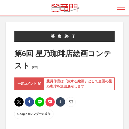
募集終了
第6回 星乃珈琲店絵画コンテ
スト
[PR]
受賞作品は「旅する絵画」として全国の星
一言コメント
乃珈琲を巡回展示します
Googleカレンダーに追加