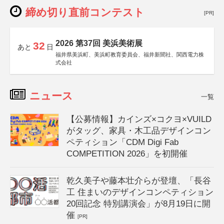
締め切り直前コンテスト
[PR]
2026 第37回 美浜美術展
32
あと
日
福井県美浜町、美浜町教育委員会、福井新聞社、関西電力株
式会社
ニュース
一覧
【公募情報】カインズ×コクヨ×VUILD
がタッグ、家具・木工品デザインコン
ペティション「CDM Digi Fab
COMPETITION 2026」を初開催
乾久美子や藤本壮介らが登壇、「長谷
工 住まいのデザインコンペティション
20回記念 特別講演会」が8月19日に開
催
[PR]