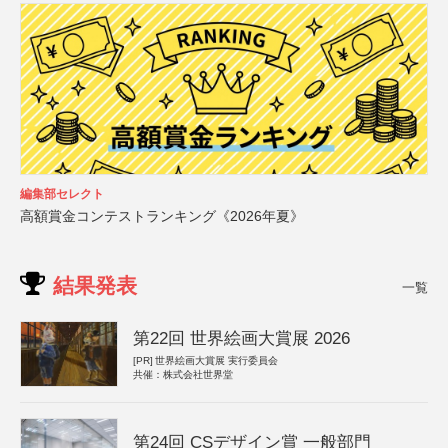
編集部セレクト
高額賞金コンテストランキング《2026年夏》
結果発表
一覧
第22回 世界絵画大賞展 2026
[PR]
世界絵画大賞展 実行委員会
共催：株式会社世界堂
第24回 CSデザイン賞 一般部門