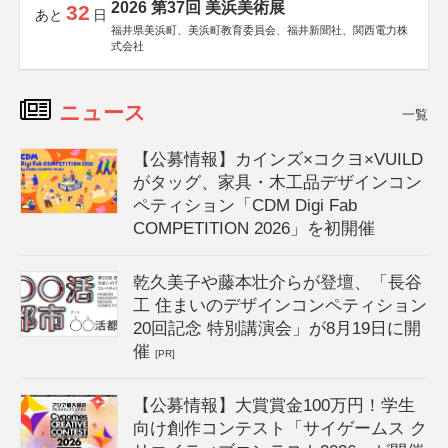
2026 第37回 美浜美術展
32
あと
日
福井県美浜町、美浜町教育委員会、福井新聞社、関西電力株
式会社
ニュース
一覧
【公募情報】カインズ×コクヨ×VUILD
がタッグ、家具・木工品デザインコン
ペティション「CDM Digi Fab
COMPETITION 2026」を初開催
乾久美子や藤本壮介らが登壇、「長谷
工 住まいのデザインコンペティション
20回記念 特別講演会」が8月19日に開
催
[PR]
【公募情報】大賞賞金100万円！学生
向け創作コンテスト「サイゲームス ク