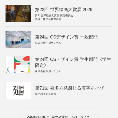
第22回 世界絵画大賞展 2026
[PR]
世界絵画大賞展 実行委員会
共催：株式会社世界堂
第24回 CSデザイン賞 一般部門
株式会社中川ケミカル
第24回 CSデザイン賞 学生部門《学生
限定》
株式会社中川ケミカル
第71回 喜多方発感じる漢字あそび
漢字のまち喜多方
応募される際は、必ず公式ホームページにて