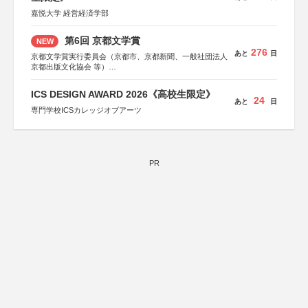
嘉悦大学 経営経済学部
第6回 京都文学賞
NEW
276
あと
日
京都文学賞実行委員会（京都市、京都新聞、一般社団法人
京都出版文化協会 等）
協力：京都府書店商業組合、朝日新聞出版、
KADOKAWA、河出書房新社、幻冬舎、講談社、光文社、
ICS DESIGN AWARD 2026《高校生限定》
集英社、小学館、祥伝社、新潮社、淡交社、ちいさいミシ
24
あと
日
マ社、徳間書店、早川書房、PHP研究所、双葉社、文藝春
専門学校ICSカレッジオブアーツ
秋、ポプラ社、毎日新聞出版
PR