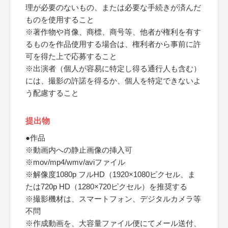
理が必要のないもの、または必要な手続きが済んだ
ものを使用すること
※著作物や肖像、商標、商号等、他者が権利を有す
るものを作品使用する場合は、権利者から事前に許
可を得た上で応募すること
※出演者（個人が容易に特定し得る通行人も含む）
には、撮影の許諾を得るか、個人を特定できないよ
う配慮すること
提出物
●作品
※動画内への静止画像の挿入可
※mov/mp4/wmv/aviファイル
※解像度1080p フルHD（1920×1080ピクセル、ま
たは720p HD（1280×720ピクセル）を推奨する
※撮影機材は、スマートフォン、デジタルカメラ等
不問
※作成動画を、大容量ファイル便にてメール送付、