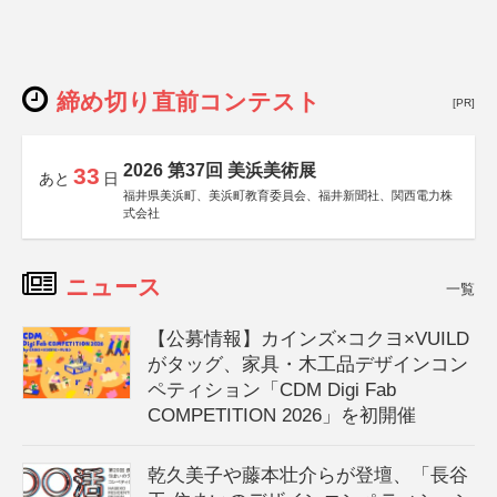
締め切り直前コンテスト
[PR]
2026 第37回 美浜美術展
33
あと
日
福井県美浜町、美浜町教育委員会、福井新聞社、関西電力株
式会社
ニュース
一覧
【公募情報】カインズ×コクヨ×VUILD
がタッグ、家具・木工品デザインコン
ペティション「CDM Digi Fab
COMPETITION 2026」を初開催
乾久美子や藤本壮介らが登壇、「長谷