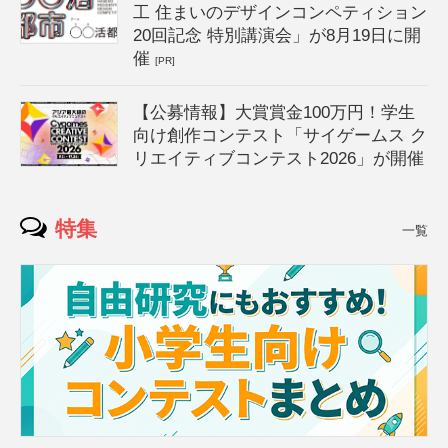
工 住まいのデザインコンペティション
20回記念 特別講演会」が8月19日に開
催
[PR]
【公募情報】大賞賞金100万円！学生
向け創作コンテスト「サイゲームス ク
リエイティブコンテスト2026」が開催
特集
一覧