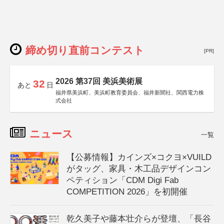
締め切り直前コンテスト
[PR]
2026 第37回 美浜美術展
32
あと
日
福井県美浜町、美浜町教育委員会、福井新聞社、関西電力株
式会社
ニュース
一覧
【公募情報】カインズ×コクヨ×VUILD
がタッグ、家具・木工品デザインコン
ペティション「CDM Digi Fab
COMPETITION 2026」を初開催
乾久美子や藤本壮介らが登壇、「長谷