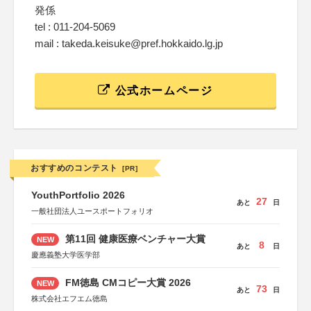
発係
tel : 011-204-5069
mail : takeda.keisuke@pref.hokkaido.lg.jp
公式ホームページ
おすすめのコンテスト
[PR]
YouthPortfolio 2026
27
あと
日
一般社団法人ユースポートフォリオ
第11回 健康医療ベンチャー大賞
NEW
8
あと
日
慶應義塾大学医学部
FM徳島 CMコピー大賞 2026
NEW
73
あと
日
株式会社エフエム徳島