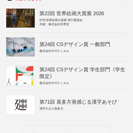
第22回 世界絵画大賞展 2026
[PR]
世界絵画大賞展 実行委員会
共催：株式会社世界堂
第24回 CSデザイン賞 一般部門
株式会社中川ケミカル
第24回 CSデザイン賞 学生部門《学生
限定》
株式会社中川ケミカル
第71回 喜多方発感じる漢字あそび
漢字のまち喜多方