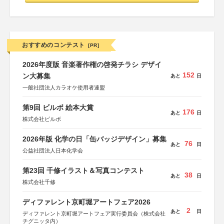
おすすめのコンテスト
[PR]
2026年度版 音楽著作権の啓発チラシ デザイ
152
ン大募集
あと
日
一般社団法人カラオケ使用者連盟
第9回 ビルボ 絵本大賞
176
あと
日
株式会社ビルボ
2026年版 化学の日「缶バッジデザイン」募集
76
あと
日
公益社団法人日本化学会
第23回 千修イラスト＆写真コンテスト
38
あと
日
株式会社千修
ディファレント京町堀アートフェア2026
2
あと
日
ディファレント京町堀アートフェア実行委員会（株式会社
チグニッタ内）