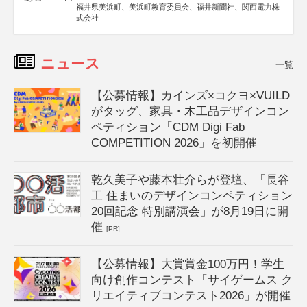
福井県美浜町、美浜町教育委員会、福井新聞社、関西電力株
式会社
ニュース
一覧
【公募情報】カインズ×コクヨ×VUILD
がタッグ、家具・木工品デザインコン
ペティション「CDM Digi Fab
COMPETITION 2026」を初開催
乾久美子や藤本壮介らが登壇、「長谷
工 住まいのデザインコンペティション
20回記念 特別講演会」が8月19日に開
催
[PR]
【公募情報】大賞賞金100万円！学生
向け創作コンテスト「サイゲームス ク
リエイティブコンテスト2026」が開催