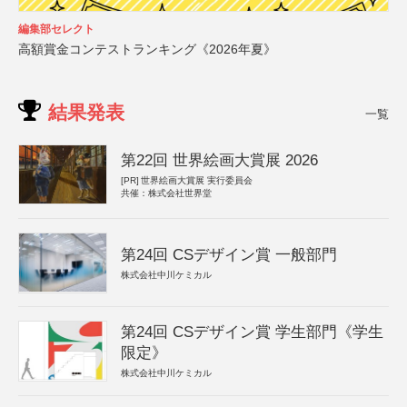
編集部セレクト
高額賞金コンテストランキング《2026年夏》
結果発表
一覧
第22回 世界絵画大賞展 2026
[PR]
世界絵画大賞展 実行委員会
共催：株式会社世界堂
第24回 CSデザイン賞 一般部門
株式会社中川ケミカル
第24回 CSデザイン賞 学生部門《学生
限定》
株式会社中川ケミカル