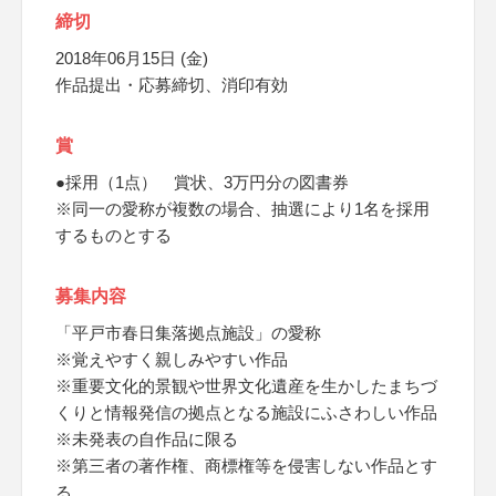
締切
2018年06月15日 (金)
作品提出・応募締切、消印有効
賞
●採用（1点） 賞状、3万円分の図書券
※同一の愛称が複数の場合、抽選により1名を採用
するものとする
募集内容
「平戸市春日集落拠点施設」の愛称
※覚えやすく親しみやすい作品
※重要文化的景観や世界文化遺産を生かしたまちづ
くりと情報発信の拠点となる施設にふさわしい作品
※未発表の自作品に限る
※第三者の著作権、商標権等を侵害しない作品とす
る