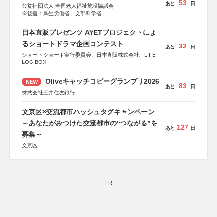
53
あと
日
公益社団法人 全国老人福祉施設協議会
※後援：厚生労働省、文部科学省
日本直販プレゼンツ AYETプロジェクトによ
るショートドラマ企画コンテスト
32
あと
日
ショートショート実行委員会、日本直販株式会社、LIFE
LOG BOX
Oliveキャッチコピーグランプリ2026
NEW
83
あと
日
株式会社三井住友銀行
文京区×交流都市ハッシュタグキャンペーン
～あなたがみつけた交流都市の“つながる”を
127
あと
日
募集～
文京区
PR