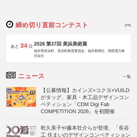
締め切り直前コンテスト
[PR]
2026 第37回 美浜美術展
34
あと
日
福井県美浜町、美浜町教育委員会、福井新聞社、関西電力株
式会社
ニュース
一覧
【公募情報】カインズ×コクヨ×VUILD
がタッグ、家具・木工品デザインコン
ペティション「CDM Digi Fab
COMPETITION 2026」を初開催
乾久美子や藤本壮介らが登壇、「長谷
工 住まいのデザインコンペティション