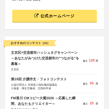
公式ホームページ
おすすめのコンテスト
[PR]
文京区×交流都市ハッシュタグキャンペーン
～あなたがみつけた交流都市の“つながる”を
129
あと
日
募集～
文京区
第19回 介護作文・フォトコンテスト
55
あと
日
公益社団法人 全国老人福祉施設協議会
※後援：厚生労働省、文部科学省
FM香川 CMコピー大賞2026 ～応募した瞬
25
間、あなたもクリエイター～
あと
日