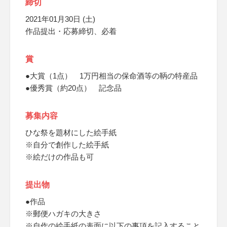
締切
2021年01月30日 (土)
作品提出・応募締切、必着
賞
●大賞（1点） 1万円相当の保命酒等の鞆の特産品
●優秀賞（約20点） 記念品
募集内容
ひな祭を題材にした絵手紙
※自分で創作した絵手紙
※絵だけの作品も可
提出物
●作品
※郵便ハガキの大きさ
※自作の絵手紙の表面に以下の事項を記入すること