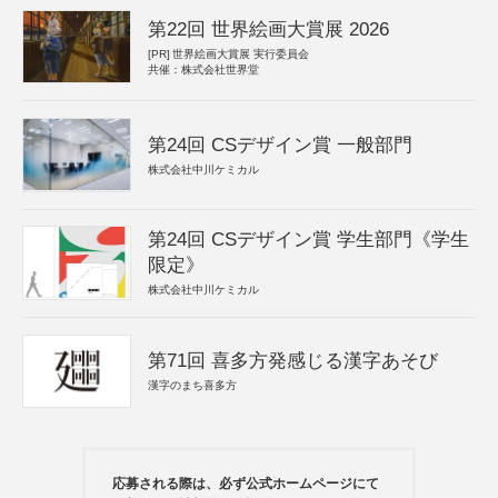
第22回 世界絵画大賞展 2026
[PR]
世界絵画大賞展 実行委員会
共催：株式会社世界堂
第24回 CSデザイン賞 一般部門
株式会社中川ケミカル
第24回 CSデザイン賞 学生部門《学生
限定》
株式会社中川ケミカル
第71回 喜多方発感じる漢字あそび
漢字のまち喜多方
応募される際は、必ず公式ホームページにて