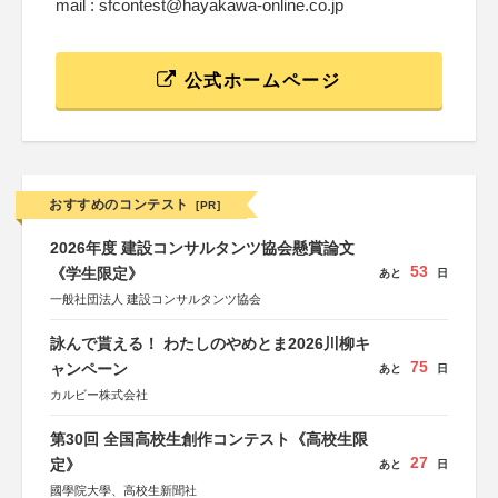
mail : sfcontest@hayakawa-online.co.jp
公式ホームページ
おすすめのコンテスト
[PR]
2026年度 建設コンサルタンツ協会懸賞論文
53
《学生限定》
あと
日
一般社団法人 建設コンサルタンツ協会
詠んで貰える！ わたしのやめとま2026川柳キ
75
ャンペーン
あと
日
カルビー株式会社
第30回 全国高校生創作コンテスト《高校生限
27
定》
あと
日
國學院大學、高校生新聞社