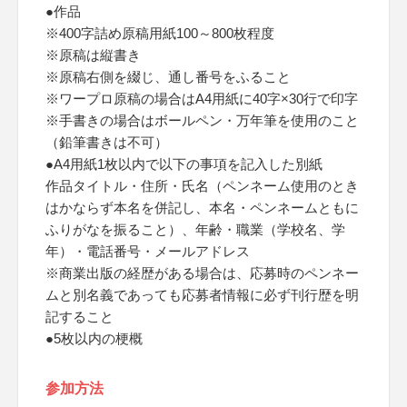
●作品
※400字詰め原稿用紙100～800枚程度
※原稿は縦書き
※原稿右側を綴じ、通し番号をふること
※ワープロ原稿の場合はA4用紙に40字×30行で印字
※手書きの場合はボールペン・万年筆を使用のこと
（鉛筆書きは不可）
●A4用紙1枚以内で以下の事項を記入した別紙
作品タイトル・住所・氏名（ペンネーム使用のとき
はかならず本名を併記し、本名・ペンネームともに
ふりがなを振ること）、年齢・職業（学校名、学
年）・電話番号・メールアドレス
※商業出版の経歴がある場合は、応募時のペンネー
ムと別名義であっても応募者情報に必ず刊行歴を明
記すること
●5枚以内の梗概
参加方法