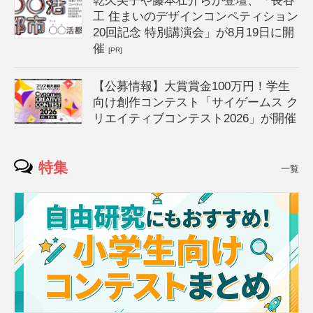
乾久美子や藤本壮介らが登壇、「長谷
工 住まいのデザインコンペティション
20回記念 特別講演会」が8月19日に開
催
[PR]
【公募情報】大賞賞金100万円！学生
向け創作コンテスト「サイゲームス ク
リエイティブコンテスト2026」が開催
特集
一覧