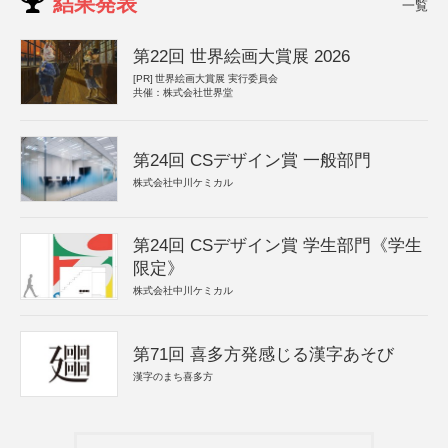
結果発表
一覧
第22回 世界絵画大賞展 2026
[PR]
世界絵画大賞展 実行委員会
共催：株式会社世界堂
第24回 CSデザイン賞 一般部門
株式会社中川ケミカル
第24回 CSデザイン賞 学生部門《学生
限定》
株式会社中川ケミカル
第71回 喜多方発感じる漢字あそび
漢字のまち喜多方