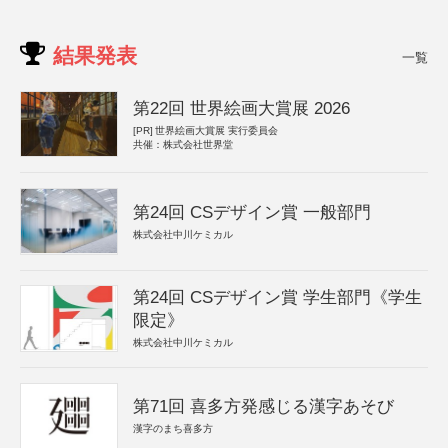
結果発表
一覧
第22回 世界絵画大賞展 2026
[PR]
世界絵画大賞展 実行委員会
共催：株式会社世界堂
第24回 CSデザイン賞 一般部門
株式会社中川ケミカル
第24回 CSデザイン賞 学生部門《学生
限定》
株式会社中川ケミカル
第71回 喜多方発感じる漢字あそび
漢字のまち喜多方