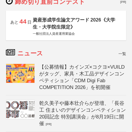
締め切り直前コンテスト
[PR]
資産形成学生論文アワード 2026《大学
44
あと
日
生・大学院生限定》
一般社団法人資産運用業協会
ニュース
一覧
【公募情報】カインズ×コクヨ×VUILD
がタッグ、家具・木工品デザインコン
ペティション「CDM Digi Fab
COMPETITION 2026」を初開催
乾久美子や藤本壮介らが登壇、「長谷
工 住まいのデザインコンペティション
20回記念 特別講演会」が8月19日に開
催
[PR]