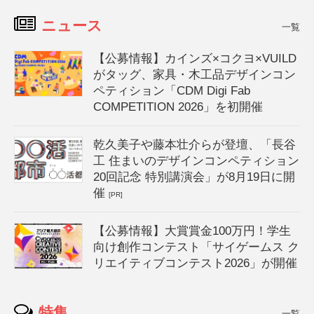
ニュース
一覧
【公募情報】カインズ×コクヨ×VUILD
がタッグ、家具・木工品デザインコン
ペティション「CDM Digi Fab
COMPETITION 2026」を初開催
乾久美子や藤本壮介らが登壇、「長谷
工 住まいのデザインコンペティション
20回記念 特別講演会」が8月19日に開
催
[PR]
【公募情報】大賞賞金100万円！学生
向け創作コンテスト「サイゲームス ク
リエイティブコンテスト2026」が開催
特集
一覧