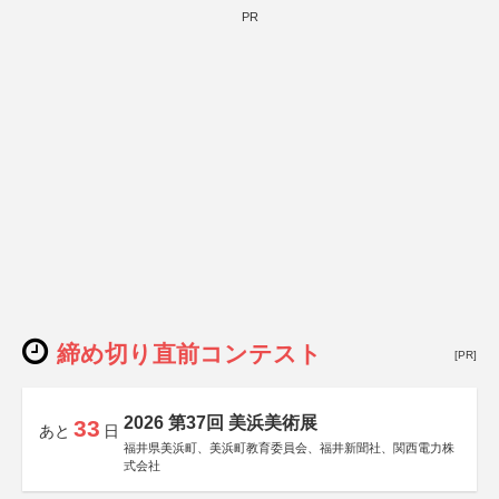
PR
締め切り直前コンテスト
[PR]
2026 第37回 美浜美術展
33
あと
日
福井県美浜町、美浜町教育委員会、福井新聞社、関西電力株
式会社