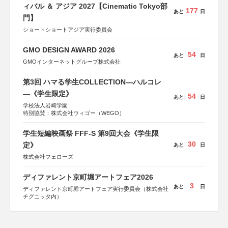
ィバル ＆ アジア 2027【Cinematic Tokyo部
177
あと
日
門】
ショートショートアジア実行委員会
GMO DESIGN AWARD 2026
54
あと
日
GMOインターネットグループ株式会社
第3回 ハマる学生COLLECTION―ハルコレ
―《学生限定》
54
あと
日
学校法人岩崎学園
特別協賛：株式会社ウィゴー（WEGO）
学生短編映画祭 FFF-S 第9回大会《学生限
30
定》
あと
日
株式会社フェローズ
ディファレント京町堀アートフェア2026
3
あと
日
ディファレント京町堀アートフェア実行委員会（株式会社
チグニッタ内）