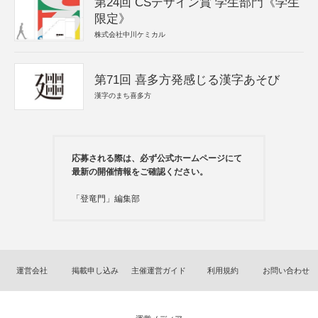
第24回 CSデザイン賞 学生部門《学生
限定》
株式会社中川ケミカル
第71回 喜多方発感じる漢字あそび
漢字のまち喜多方
応募される際は、必ず公式ホームページにて
最新の開催情報をご確認ください。
「登竜門」編集部
運営会社
掲載申し込み
主催運営ガイド
利用規約
お問い合わせ