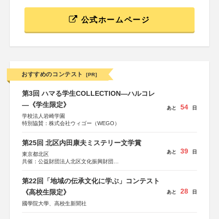
公式ホームページ
おすすめのコンテスト
[PR]
第3回 ハマる学生COLLECTION―ハルコレ
―《学生限定》
54
あと
日
学校法人岩崎学園
特別協賛：株式会社ウィゴー（WEGO）
第25回 北区内田康夫ミステリー文学賞
39
あと
日
東京都北区
共催：公益財団法人北区文化振興財団
協力：一般財団法人内田康夫財団
協賛：株式会社実業之日本社
第22回「地域の伝承文化に学ぶ」コンテスト
28
《高校生限定》
あと
日
國學院大學、高校生新聞社