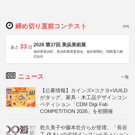
締め切り直前コンテスト
[PR]
2026 第37回 美浜美術展
33
あと
日
福井県美浜町、美浜町教育委員会、福井新聞社、関西電力株
式会社
ニュース
一覧
【公募情報】カインズ×コクヨ×VUILD
がタッグ、家具・木工品デザインコン
ペティション「CDM Digi Fab
COMPETITION 2026」を初開催
乾久美子や藤本壮介らが登壇、「長谷
工 住まいのデザインコンペティション