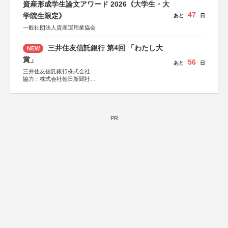
資産形成学生論文アワード 2026《大学生・大
47
学院生限定》
あと
日
一般社団法人資産運用業協会
三井住友信託銀行 第4回 「わたし大
NEW
賞」
56
あと
日
三井住友信託銀行株式会社
協力：株式会社朝日新聞社
後援：日本郵便株式会社
PR