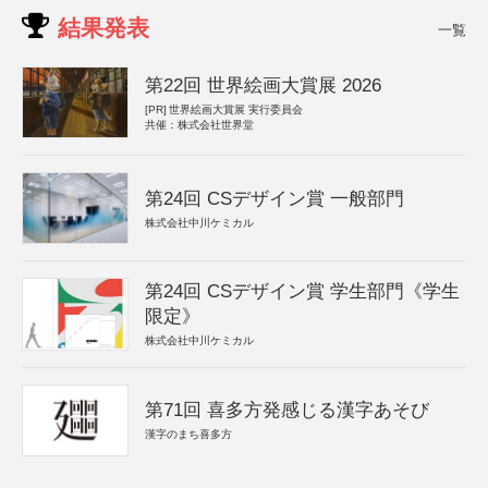
結果発表
一覧
第22回 世界絵画大賞展 2026
[PR]
世界絵画大賞展 実行委員会
共催：株式会社世界堂
第24回 CSデザイン賞 一般部門
株式会社中川ケミカル
第24回 CSデザイン賞 学生部門《学生
限定》
株式会社中川ケミカル
第71回 喜多方発感じる漢字あそび
漢字のまち喜多方