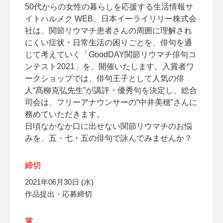
50代からの女性の暮らしを応援する生活情報サ
イトハルメク WEB、日本イーライリリー株式会
社は、関節リウマチ患者さんの周囲に理解され
にくい症状・日常生活の困りごとを、俳句を通
じて考えていく「GoodDAY関節リウマチ俳句コ
ンテスト2021」を、開催いたします。入賞者ワ
ークショップでは、俳句王子として人気の俳
人“髙柳克弘先生”が講評・優秀句を決定し、総合
司会は、フリーアナウンサーの“中井美穂”さんに
務めていただきます。
日頃なかなか口に出せない関節リウマチのお悩
みを、五・七・五の俳句で詠んでみませんか？
締切
2021年06月30日 (水)
作品提出・応募締切
賞