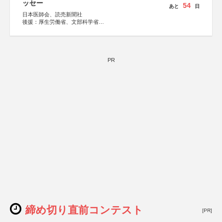
ッセー
54
あと
日
日本医師会、読売新聞社
後援：厚生労働省、文部科学省
協賛：東京海上日動火災保険株式会社、東京海上日動あん
しん生命保険株式会社
PR
締め切り直前コンテスト
[PR]