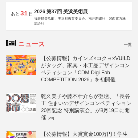
2026 第37回 美浜美術展
31
あと
日
福井県美浜町、美浜町教育委員会、福井新聞社、関西電力株
式会社
ニュース
一覧
【公募情報】カインズ×コクヨ×VUILD
がタッグ、家具・木工品デザインコン
ペティション「CDM Digi Fab
COMPETITION 2026」を初開催
乾久美子や藤本壮介らが登壇、「長谷
工 住まいのデザインコンペティション
20回記念 特別講演会」が8月19日に開
催
[PR]
【公募情報】大賞賞金100万円！学生