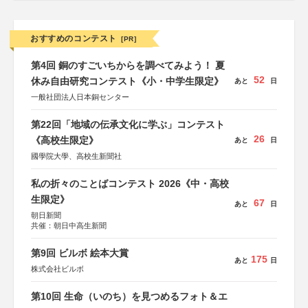
おすすめのコンテスト
[PR]
第4回 銅のすごいちからを調べてみよう！ 夏
52
休み自由研究コンテスト《小・中学生限定》
あと
日
一般社団法人日本銅センター
第22回「地域の伝承文化に学ぶ」コンテスト
26
《高校生限定》
あと
日
國學院大學、高校生新聞社
私の折々のことばコンテスト 2026《中・高校
生限定》
67
あと
日
朝日新聞
共催：朝日中高生新聞
第9回 ビルボ 絵本大賞
175
あと
日
株式会社ビルボ
第10回 生命（いのち）を見つめるフォト＆エ