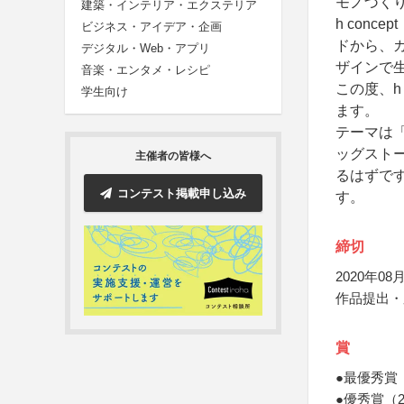
モノづくり
建築・インテリア・エクステリア
h con
ビジネス・アイデア・企画
ドから、
デジタル・Web・アプリ
ザインで
音楽・エンタメ・レシピ
この度、h
学生向け
ます。
テーマは
ッグスト
主催者の皆様へ
るはずで
コンテスト掲載申し込み
す。
締切
2020年08月
作品提出・
賞
●最優秀賞
●優秀賞（