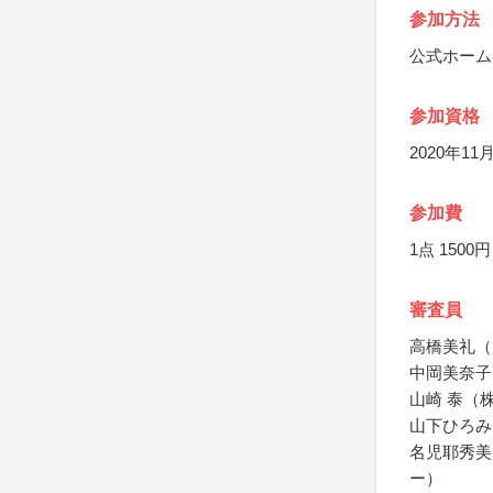
参加方法
公式ホーム
参加資格
2020年
参加費
1点 1500円
審査員
高橋美礼（
中岡美奈子
山崎 泰（
山下ひろみ（
名児耶秀美
ー）