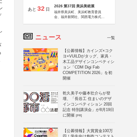
た
2026 第37回 美浜美術展
32
ン
あと
日
福井県美浜町、美浜町教育委員
デ
会、福井新聞社、関西電力株式会
社
し
ニュース
一覧
バ
【公募情報】カインズ×コク
あ
ヨ×VUILDがタッグ、家具・
ま
木工品デザインコンペティシ
ョン「CDM Digi Fab
COMPETITION 2026」を初
開催
乾久美子や藤本壮介らが登
壇、「長谷工 住まいのデザ
インコンペティション 20回
記念 特別講演会」が8月19日
に開催
[PR]
【公募情報】大賞賞金100万
円！学生向け創作コンテスト