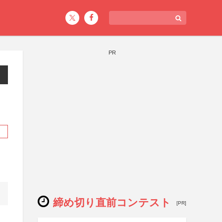
PR
締め切り直前コンテスト
[PR]