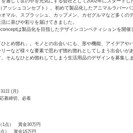
を通して世の中を元気にする会社として2002年にスタートし
cept（アッシュコンセプト）。初めて製品化したアニマルラバーバ
カオマル、スプラッシュ、カップメン、カゼグルマなど多くの
生活に喜びや彩りを届けてきました。
 conceptは製品化を目指したデザインコンペティションを開催
「ひとめ惚れ」。モノとの出会いにも、形や機能、アイデアや
ーリーなど様々な要素で思わず惚れ惚れとしてしまう出会いが
す。そんなひとめ惚れしてしまう生活用品のデザインを募集し
31日 (月)
応募締切、必着
（1点） 賞金30万円
2点） 賞金15万円