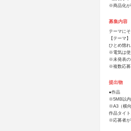
※商品化が
募集内容
テーマにそ
【テーマ】
ひとめ惚れ
※電気は使
※未発表の
※複数応募
提出物
●作品
※5MB以内
※A3（横
作品タイト
※応募者が