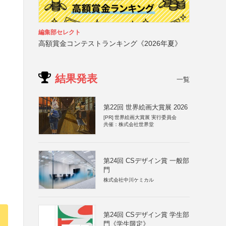
編集部セレクト
高額賞金コンテストランキング《2026年夏》
結果発表
一覧
第22回 世界絵画大賞展 2026
[PR]
世界絵画大賞展 実行委員会
共催：株式会社世界堂
第24回 CSデザイン賞 一般部
門
株式会社中川ケミカル
第24回 CSデザイン賞 学生部
門《学生限定》