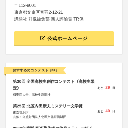
〒112-8001
東京都文京区音羽2-12-21
講談社 群像編集部 新人評論賞 TR係
公式ホームページ
おすすめのコンテスト
[PR]
第30回 全国高校生創作コンテスト《高校生限
29
定》
あと
日
國學院大學、高校生新聞社
第25回 北区内田康夫ミステリー文学賞
40
あと
日
東京都北区
共催：公益財団法人北区文化振興財団
協力：一般財団法人内田康夫財団
協賛：株式会社実業之日本社