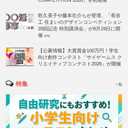
COMPETITION 2026」を初開催
乾久美子や藤本壮介らが登壇、「長谷
工 住まいのデザインコンペティション
20回記念 特別講演会」が8月19日に開
催
[PR]
【公募情報】大賞賞金100万円！学生
向け創作コンテスト「サイゲームス ク
リエイティブコンテスト2026」が開催
特集
一覧