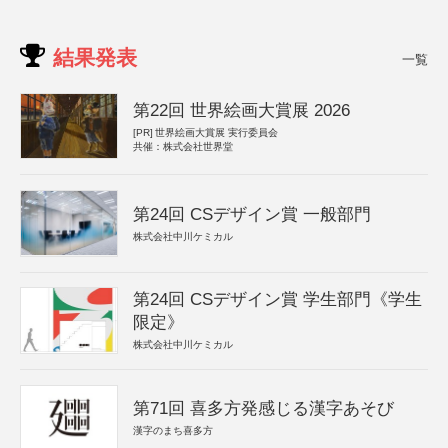
結果発表
一覧
第22回 世界絵画大賞展 2026
[PR]
世界絵画大賞展 実行委員会
共催：株式会社世界堂
第24回 CSデザイン賞 一般部門
株式会社中川ケミカル
第24回 CSデザイン賞 学生部門《学生
限定》
株式会社中川ケミカル
第71回 喜多方発感じる漢字あそび
漢字のまち喜多方