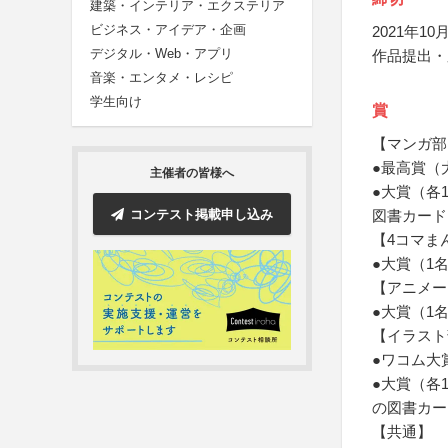
建築・インテリア・エクステリア
ビジネス・アイデア・企画
2021年10月
デジタル・Web・アプリ
作品提出・
音楽・エンタメ・レシピ
学生向け
賞
【マンガ部
●最高賞（
主催者の皆様へ
●大賞（各
コンテスト掲載申し込み
図書カード
【4コマま
●大賞（1
【アニメー
●大賞（1
【イラスト
●ワコム大
●大賞（各
の図書カー
【共通】