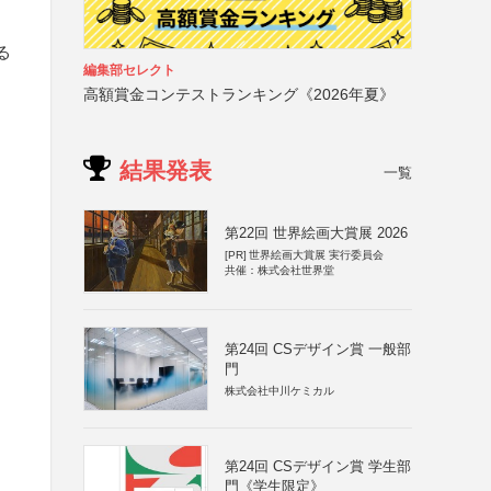
る
編集部セレクト
高額賞金コンテストランキング《2026年夏》
結果発表
一覧
第22回 世界絵画大賞展 2026
[PR]
世界絵画大賞展 実行委員会
共催：株式会社世界堂
第24回 CSデザイン賞 一般部
門
株式会社中川ケミカル
第24回 CSデザイン賞 学生部
門《学生限定》