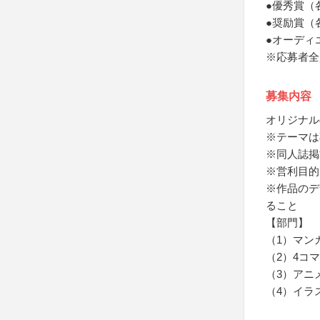
●優秀賞（
●奨励賞（
●オーディ
※応募者全
募集内容
オリジナル
※テーマは
※同人誌掲
※営利目的
※作品のデ
ること
【部門】
（1）マン
（2）4コ
（3）アニ
（4）イラ