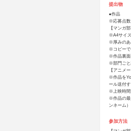
提出物
●作品
※応募点数
【マンガ部
※A4サイ
※厚みのあ
※コピーで
※作品裏面
※部門ごと
【アニメー
※作品をY
ール送付す
※上映時間
※作品の最
ンネーム）
参加方法
【マンガ部