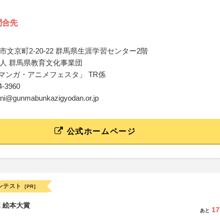
問合先
文京町2-20-22 群馬県生涯学習センター2階
人 群馬県教育文化事業団
Aマンガ・アニメフェスタ」 TR係
24-3960
-ani@gunmabunkazigyodan.or.jp
公式ホームページ
ンテスト
[PR]
ボ 絵本大賞
17
あと