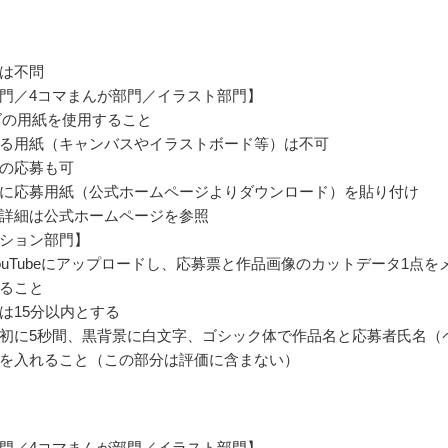
は不問
門／4コマまんが部門／イラスト部門】
ズの用紙を使用すること
る用紙（キャンバスやイラストボード等）は不可
の応募も可
に応募用紙（公式ホームページよりダウンロード）を貼り付け
詳細は公式ホームページを参照
ション部門】
ouTubeにアップロードし、応募票と作品画像のカットデータ1点を
ること
は15分以内とする
初に5秒間、黒背景に白文字、ゴシック体で作品名と応募者氏名（
を入れること（この部分は評価に含まない）
門／4コマまんが部門／イラスト部門】