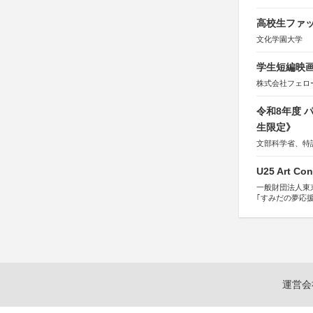
高校生ファッ
文化学園大学
学生短編映画
株式会社フェロ
令和8年度
生限定》
文部科学省、特
U25 Art Con
一般財団法人東
｢すみだの夢応
すみだ五彩の芸
運営会