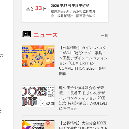
2026 第37回 美浜美術展
33
あと
日
福井県美浜町、美浜町教育委員
会、福井新聞社、関西電力株式会
社
ニュース
一覧
【公募情報】カインズ×コク
ヨ×VUILDがタッグ、家具・
の
木工品デザインコンペティシ
ョン「CDM Digi Fab
COMPETITION 2026」を初
開催
乾久美子や藤本壮介らが登
壇、「長谷工 住まいのデザ
インコンペティション 20回
記念 特別講演会」が8月19日
に開催
[PR]
円
【公募情報】大賞賞金100万
円！学生向け創作コンテスト