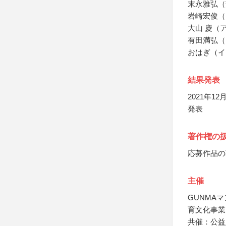
末永雅弘（
岩崎宏俊（
大山 慶（
有田満弘（
おはぎ（イ
結果発表
2021年
発表
著作権の
応募作品の
主催
GUNMA
育文化事業
共催：公益