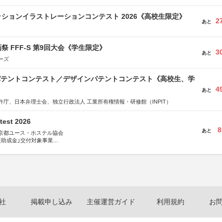
ションイラストレーションコンテスト 2026《高校生限定》
2
あと
祭 FFF-S 第9回大会《学生限定》
3
あと
ーズ
 パテントコンテスト／デザインパテントコンテスト《高校生、学
4
あと
許庁、日本弁理士会、独立行政法人 工業所有権情報・研修館（INPIT）
test 2026
8
あと
京都ユース・ホステル協会
援助成金｣交付対象事業
術祭 連携企画
社
掲載申し込み
主催運営ガイド
利用規約
お