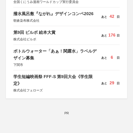
全国くにうみ漫画ワールドカップ実行委員会
撥水風呂敷『ながれ』デザインコンペ2026
42
あと
日
朝倉染布株式会社
第9回 ビルボ 絵本大賞
176
あと
日
株式会社ビルボ
ボトルウォーター「あぁ！関露水」ラベルデ
6
ザイン募集
あと
日
下関市
学生短編映画祭 FFF-S 第9回大会《学生限
29
定》
あと
日
株式会社フェローズ
PR