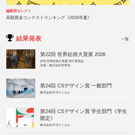
編集部セレクト
高額賞金コンテストランキング《2026年夏》
結果発表
一覧
第22回 世界絵画大賞展 2026
[PR]
世界絵画大賞展 実行委員会
共催：株式会社世界堂
第24回 CSデザイン賞 一般部門
株式会社中川ケミカル
第24回 CSデザイン賞 学生部門《学生
限定》
株式会社中川ケミカル