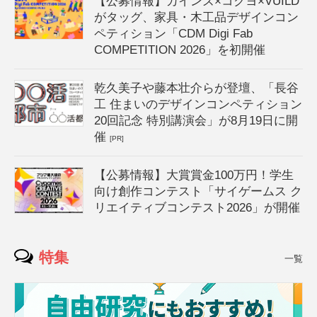
【公募情報】カインズ×コクヨ×VUILD
がタッグ、家具・木工品デザインコン
ペティション「CDM Digi Fab
COMPETITION 2026」を初開催
乾久美子や藤本壮介らが登壇、「長谷
工 住まいのデザインコンペティション
20回記念 特別講演会」が8月19日に開
催
[PR]
【公募情報】大賞賞金100万円！学生
向け創作コンテスト「サイゲームス ク
リエイティブコンテスト2026」が開催
特集
一覧