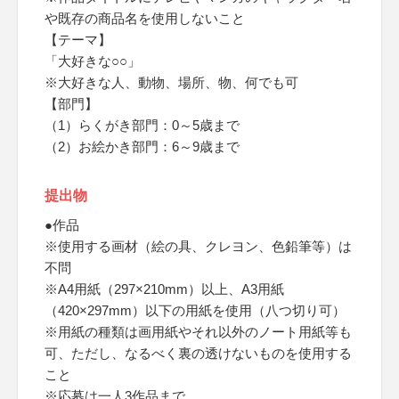
や既存の商品名を使用しないこと
【テーマ】
「大好きな○○」
※大好きな人、動物、場所、物、何でも可
【部門】
（1）らくがき部門：0～5歳まで
（2）お絵かき部門：6～9歳まで
提出物
●作品
※使用する画材（絵の具、クレヨン、色鉛筆等）は
不問
※A4用紙（297×210mm）以上、A3用紙
（420×297mm）以下の用紙を使用（八つ切り可）
※用紙の種類は画用紙やそれ以外のノート用紙等も
可、ただし、なるべく裏の透けないものを使用する
こと
※応募は一人3作品まで