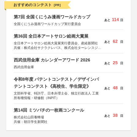
おすすめのコンテスト
[PR]
第7回 全国くにうみ漫画ワールドカップ
114
あと
日
全国くにうみ漫画ワールドカップ実行委員会
第36回 全日本アートサロン絵画大賞展
62
あと
日
全日本アートサロン絵画大賞展実行委員会、産経新聞社
共催：株式会社サクラクレパス、株式会社ターレンスジャ
パン、サクラアートサロン、株式会社アムス
西武信用金庫 カレンダーアワード 2026
25
あと
日
西武信用金庫
令和8年度 パテントコンテスト／デザインパ
テントコンテスト《高校生、学生限定》
48
あと
日
文部科学省、特許庁、日本弁理士会、独立行政法人 工業
所有権情報・研修館（INPIT）
第14回 ミツバチの一枚画コンクール
38
あと
日
株式会社山田養蜂場
共催：朝日学生新聞社