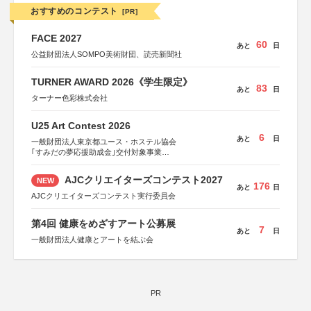
おすすめのコンテスト
[PR]
FACE 2027
60
あと
日
公益財団法人SOMPO美術財団、読売新聞社
TURNER AWARD 2026《学生限定》
83
あと
日
ターナー色彩株式会社
U25 Art Contest 2026
6
あと
日
一般財団法人東京都ユース・ホステル協会
｢すみだの夢応援助成金｣交付対象事業
すみだ五彩の芸術祭 連携企画
AJCクリエイターズコンテスト2027
NEW
176
あと
日
AJCクリエイターズコンテスト実行委員会
第4回 健康をめざすアート公募展
7
あと
日
一般財団法人健康とアートを結ぶ会
PR