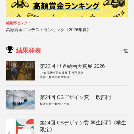
編集部セレクト
高額賞金コンテストランキング《2026年夏》
結果発表
一覧
第22回 世界絵画大賞展 2026
[PR]
世界絵画大賞展 実行委員会
共催：株式会社世界堂
第24回 CSデザイン賞 一般部門
株式会社中川ケミカル
第24回 CSデザイン賞 学生部門《学生
限定》