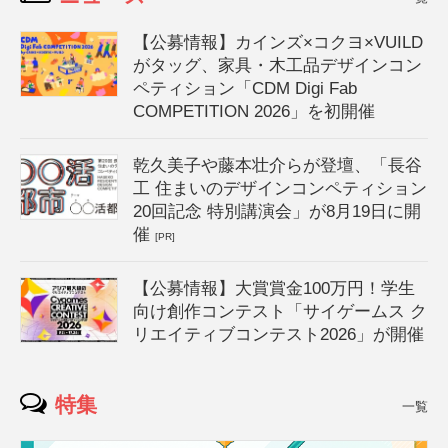
【公募情報】カインズ×コクヨ×VUILD
がタッグ、家具・木工品デザインコン
ペティション「CDM Digi Fab
COMPETITION 2026」を初開催
乾久美子や藤本壮介らが登壇、「長谷
工 住まいのデザインコンペティション
20回記念 特別講演会」が8月19日に開
催
[PR]
【公募情報】大賞賞金100万円！学生
向け創作コンテスト「サイゲームス ク
リエイティブコンテスト2026」が開催
特集
一覧