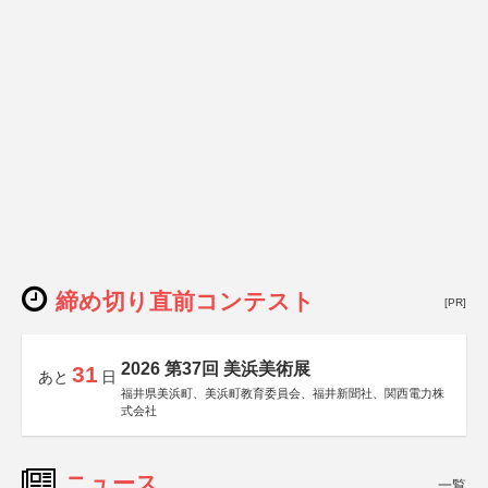
締め切り直前コンテスト
[PR]
2026 第37回 美浜美術展
31
あと
日
福井県美浜町、美浜町教育委員会、福井新聞社、関西電力株
式会社
ニュース
一覧