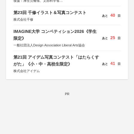
後援：厚生労働省、文部科学省
協賛：東京海上日動火災保険株式会社、東京海上日動あん
しん生命保険株式会社
第23回 千修イラスト＆写真コンテスト
40
あと
日
株式会社千修
IMAGINE大学 コンペティション2026《学生
25
限定》
あと
日
一般社団法人Design Association Liberal Arts協会
第21回 アイデム写真コンテスト「はたらくす
41
がた」《小・中・高校生限定》
あと
日
株式会社アイデム
PR