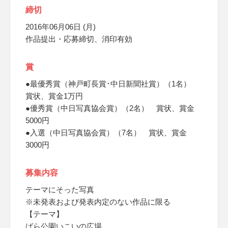
締切
2016年06月06日 (月)
作品提出・応募締切、消印有効
賞
●最優秀賞（神戸町長賞･中日新聞社賞）（1名）
賞状、賞金1万円
●優秀賞（中日写真協会賞）（2名） 賞状、賞金
5000円
●入選（中日写真協会賞）（7名） 賞状、賞金
3000円
募集内容
テーマにそった写真
※未発表および発表内定のない作品に限る
【テーマ】
ばら公園いこいの広場