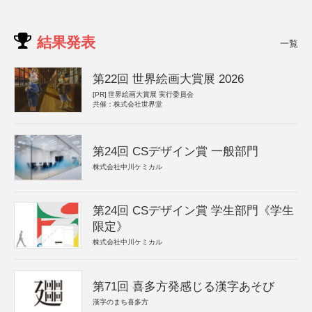
結果発表
一覧
第22回 世界絵画大賞展 2026
[PR]
世界絵画大賞展 実行委員会
共催：株式会社世界堂
第24回 CSデザイン賞 一般部門
株式会社中川ケミカル
第24回 CSデザイン賞 学生部門《学生
限定》
株式会社中川ケミカル
第71回 喜多方発感じる漢字あそび
漢字のまち喜多方