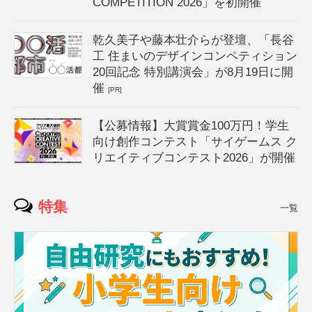
COMPETITION 2026」を初開催
乾久美子や藤本壮介らが登壇、「長谷
工 住まいのデザインコンペティション
20回記念 特別講演会」が8月19日に開
催
[PR]
【公募情報】大賞賞金100万円！学生
向け創作コンテスト「サイゲームス ク
リエイティブコンテスト2026」が開催
特集
一覧