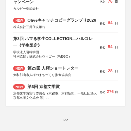
76
ャンペーン
あと
日
カルビー株式会社
Oliveキャッチコピーグランプリ2026
NEW
84
あと
日
株式会社三井住友銀行
第3回 ハマる学生COLLECTION―ハルコレ
―《学生限定》
54
あと
日
学校法人岩崎学園
特別協賛：株式会社ウィゴー（WEGO）
第25回 人権ショートレター
NEW
28
あと
日
大和郡山市人権のまちづくり推進協議会
第6回 京都文学賞
NEW
276
あと
日
京都文学賞実行委員会（京都市、京都新聞、一般社団法人
京都出版文化協会 等）
協力：京都府書店商業組合、朝日新聞出版、
KADOKAWA、河出書房新社、幻冬舎、講談社、光文社、
集英社、小学館、祥伝社、新潮社、淡交社、ちいさいミシ
マ社、徳間書店、早川書房、PHP研究所、双葉社、文藝春
秋、ポプラ社、毎日新聞出版
PR