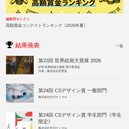
編集部セレクト
高額賞金コンテストランキング《2026年夏》
結果発表
一覧
第22回 世界絵画大賞展 2026
[PR]
世界絵画大賞展 実行委員会
共催：株式会社世界堂
第24回 CSデザイン賞 一般部門
株式会社中川ケミカル
第24回 CSデザイン賞 学生部門《学生
限定》
株式会社中川ケミカル