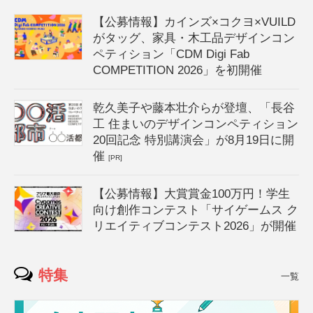
【公募情報】カインズ×コクヨ×VUILD
がタッグ、家具・木工品デザインコン
ペティション「CDM Digi Fab
COMPETITION 2026」を初開催
乾久美子や藤本壮介らが登壇、「長谷
工 住まいのデザインコンペティション
20回記念 特別講演会」が8月19日に開
催
[PR]
【公募情報】大賞賞金100万円！学生
向け創作コンテスト「サイゲームス ク
リエイティブコンテスト2026」が開催
特集
一覧