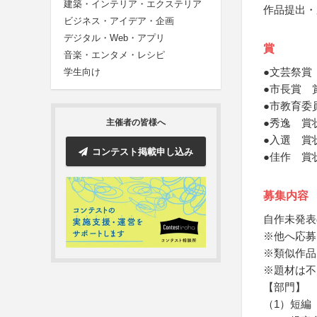
建築・インテリア・エクステリア
作品提出・
ビジネス・アイデア・企画
デジタル・Web・アプリ
賞
音楽・エンタメ・レシピ
●文芸祭賞
学生向け
●市長賞 
●市教育委
●秀逸 賞
主催者の皆様へ
●入選 賞
コンテスト掲載申し込み
●佳作 賞
募集内容
自作未発表
※他へ応募
※類似作品
※題材は不
【部門】
（1）短編