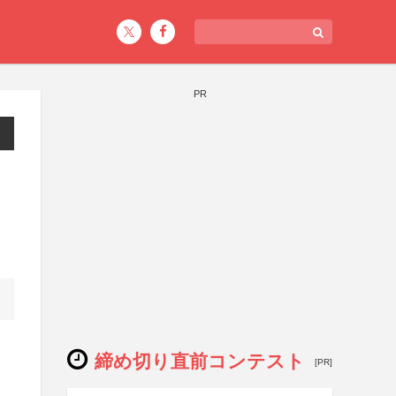
PR
締め切り直前コンテスト
[PR]