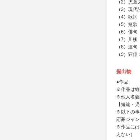
（2）児童
（3）現代
（4）歌詞
（5）短歌
（6）俳句
（7）川柳
（8）連句
（9）狂俳
提出物
●作品
※作品は縦
※他人名義
【短編・児
※以下の事
応募ジャン
※作品には
えない）