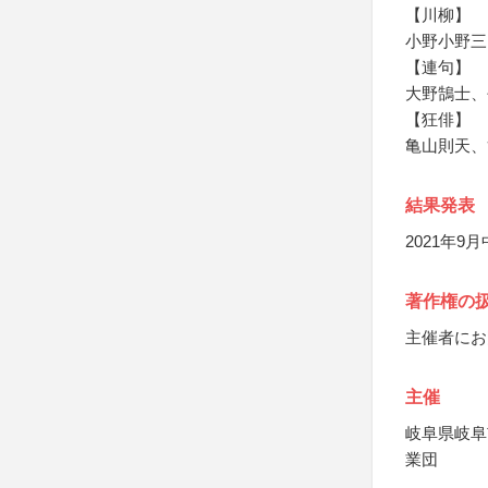
【川柳】
小野小野三
【連句】
大野鵠士、
【狂俳】
亀山則天、
結果発表
2021年
著作権の
主催者にお
主催
岐阜県岐阜
業団