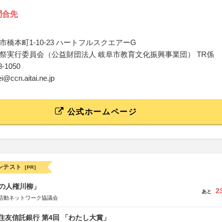
問合先
橋本町1-10-23 ハートフルスクエアーG
祭実行委員会（公益財団法人 岐阜市教育文化振興事業団） TR係
68-1050
ei@ccn.aitai.ne.jp
公式ホームページ
ンテスト
[PR]
の人権川柳」
2
あと
活動ネットワーク協議会
住友信託銀行 第4回 「わたし大賞」