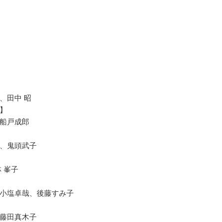
、田中 昭
】
船戸成郎
、鬼頭武子
 峯子
小塩卓哉、後藤すみ子
藤田真木子