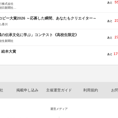
5
あと
行株式会社
朝日新聞社
株式会社
Mコピー大賞2026 ～応募した瞬間、あなたもクリエイター～
2
あと
ム香川
地域の伝承文化に学ぶ」コンテスト《高校生限定》
2
あと
校生新聞社
ボ 絵本大賞
17
あと
社
掲載申し込み
主催運営ガイド
利用規約
お
運営メディア