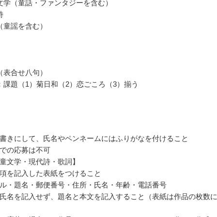
文学（童話・ファンタジーを含む）
詩
（童謡を含む）
（表合せ八句）
：課題（1）菊日和（2）恋ごころ（3）揃う
書きにして、氏名やペンネームにはふりがなを付けること
での応募は不可
童文学・現代詩・歌詞】
項を記入した表紙をつけること
ル・題名・郵便番号・住所・氏名・年齢・電話番号
氏名を記入せず、題名と本文を記入すること（表紙は作品の枚数