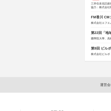
三井住友信託銀
協力：株式会社
後援：日本郵便
FM香川 C
株式会社エフエ
第22回「
國學院大學、高
第9回 ビル
株式会社ビルボ
運営会