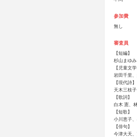
参加費
無し
審査員
【短編】
杉山まゆみ
【児童文学
岩田千里、
【現代詩】
天木三枝子
【歌詞】
白木 憲、林
【短歌】
小川恵子、
【俳句】
今津大天、