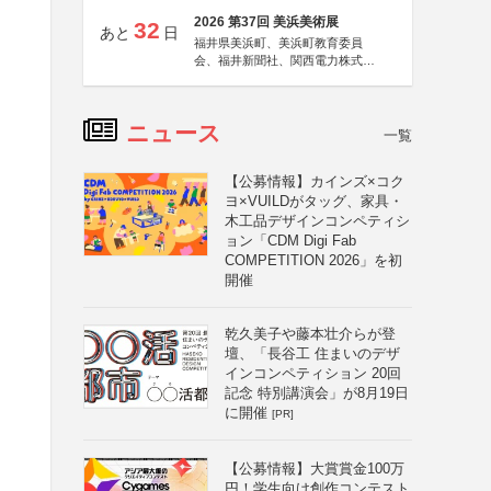
2026 第37回 美浜美術展
32
あと
日
福井県美浜町、美浜町教育委員
会、福井新聞社、関西電力株式会
社
ニュース
一覧
【公募情報】カインズ×コク
ヨ×VUILDがタッグ、家具・
木工品デザインコンペティシ
ョン「CDM Digi Fab
COMPETITION 2026」を初
開催
乾久美子や藤本壮介らが登
壇、「長谷工 住まいのデザ
インコンペティション 20回
記念 特別講演会」が8月19日
に開催
[PR]
【公募情報】大賞賞金100万
円！学生向け創作コンテスト