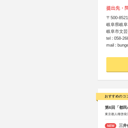
提出先・
〒500-8521
岐阜県岐阜市
岐阜市文芸
tel : 058-2
mail : bung
おすすめのコ
第6回「都民
東京都人権啓発
三井
NEW