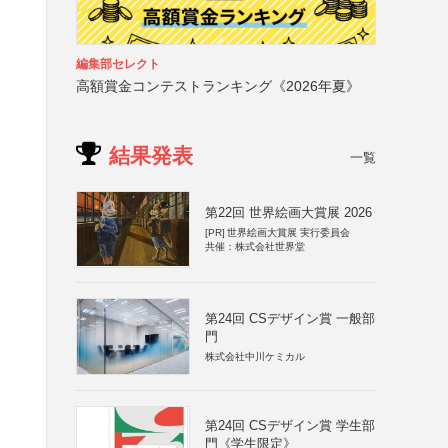
編集部セレクト
高額賞金コンテストランキング《2026年夏》
結果発表
一覧
第22回 世界絵画大賞展 2026
[PR]
世界絵画大賞展 実行委員会
共催：株式会社世界堂
第24回 CSデザイン賞 一般部
門
株式会社中川ケミカル
第24回 CSデザイン賞 学生部
門《学生限定》