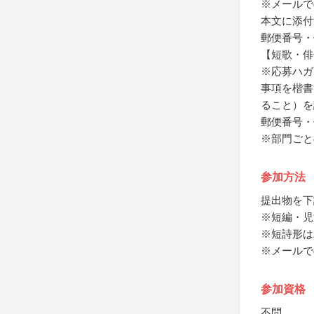
※メールで
本文に添付
郵便番号・
【短歌・俳
※応募ハガ
事項を楷書
ること）を
郵便番号・
※部門ごと
参加方法
提出物を下
※短編・児
※短詩形は
※メールで
参加資格
不問