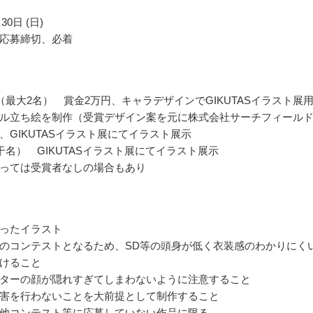
30日 (日)
応募締切、必着
（最大2名） 賞金2万円、キャラデザインでGIKUTASイラスト展
ル立ち絵を制作（受賞デザイン案を元に株式会社サーチフィール
、GIKUTASイラスト展にてイラスト展示
干名） GIKUTASイラスト展にてイラスト展示
っては受賞者なしの場合もあり
ったイラスト
のコンテストとなるため、SD等の頭身が低く衣装感のわかりにく
けること
ターの顔が隠れすぎてしまわないように注意すること
害を行わないことを大前提として制作すること
他コンテスト等に応募していない作品に限る