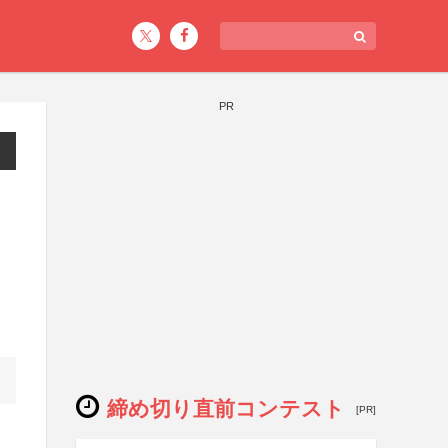
PR
締め切り直前コンテスト
[PR]