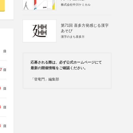
株式会社中川ケミカル
第71回 喜多方発感じる漢字
あそび
漢字のまち喜多方
日
応募される際は、必ず公式ホームページにて
最新の開催情報をご確認ください。
7
日
「登竜門」編集部
0
日
4
日
6
日