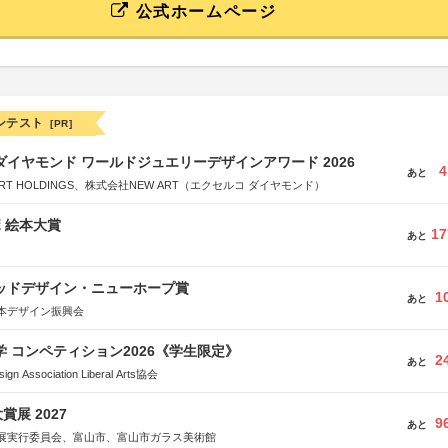
公式ホームページ
ンテスト
[PR]
ダイヤモンド ワールドジュエリーデザインアワード 2026
4
あと
RT HOLDINGS、株式会社NEW ART（エクセルコ ダイヤモンド）
ボ 絵本大賞
17
あと
グッドデザイン・ニューホープ賞
1
あと
本デザイン振興会
大学 コンペティション2026《学生限定》
2
あと
Association Liberal Arts協会
展 2027
9
あと
展実行委員会、富山市、富山市ガラス美術館