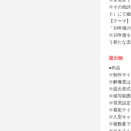
※その他詳
ド）にて確
【テーマ】
「10年後
※10年後
う新たな流
提出物
●作品
※制作サイ
※解像度は3
※提出形式は
※描写範囲
※背景設定
※着彩テイ
※人型キャ
※複数案で
※テキスト