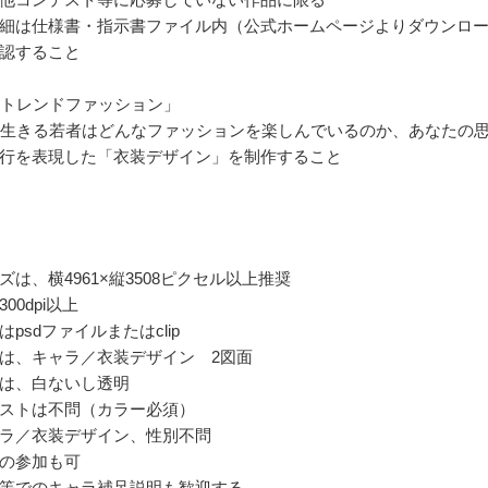
細は仕様書・指示書ファイル内（公式ホームページよりダウンロ
認すること
のトレンドファッション」
を生きる若者はどんなファッションを楽しんでいるのか、あなたの
行を表現した「衣装デザイン」を制作すること
ズは、横4961×縦3508ピクセル以上推奨
00dpi以上
psdファイルまたはclip
は、キャラ／衣装デザイン 2図面
は、白ないし透明
ストは不問（カラー必須）
ラ／衣装デザイン、性別不問
の参加も可
等でのキャラ補足説明も歓迎する