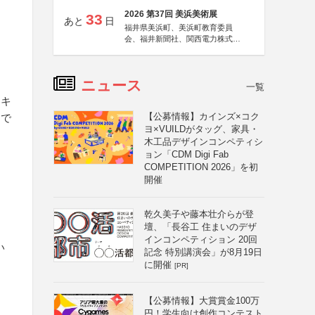
2026 第37回 美浜美術展
33
あと
日
福井県美浜町、美浜町教育委員
会、福井新聞社、関西電力株式会
社
ニュース
一覧
用キ
【公募情報】カインズ×コク
ドで
ヨ×VUILDがタッグ、家具・
木工品デザインコンペティシ
ョン「CDM Digi Fab
COMPETITION 2026」を初
開催
乾久美子や藤本壮介らが登
壇、「長谷工 住まいのデザ
インコンペティション 20回
い
記念 特別講演会」が8月19日
に開催
[PR]
【公募情報】大賞賞金100万
円！学生向け創作コンテスト