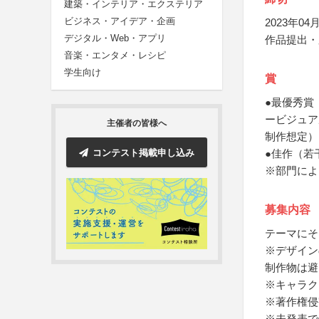
建築・インテリア・エクステリア
ビジネス・アイデア・企画
2023年04月
デジタル・Web・アプリ
作品提出・
音楽・エンタメ・レシピ
学生向け
賞
●最優秀賞
ービジュア
主催者の皆様へ
制作想定）
コンテスト掲載申し込み
●佳作（若
※部門によ
募集内容
テーマにそ
※デザイン
制作物は避
※キャラク
※著作権侵
※未発表で