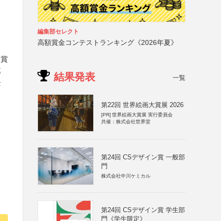
編集部セレクト
高額賞金コンテストランキング《2026年夏》
入賞
第
結果発表
一覧
企
第22回 世界絵画大賞展 2026
[PR]
世界絵画大賞展 実行委員会
共催：株式会社世界堂
第24回 CSデザイン賞 一般部
門
株式会社中川ケミカル
第24回 CSデザイン賞 学生部
門《学生限定》