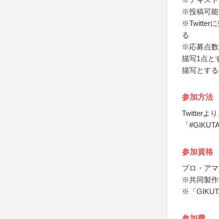
※投稿可能
※Twitt
る
※応募点数
描写1点と
描写とする
参加方法
Twitte
「#GIK
参加資格
プロ・アマ
※共同製作
※「GIK
参加費