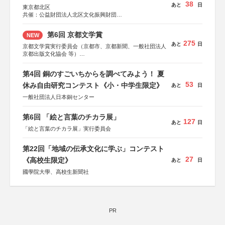
38
あと
日
東京都北区
共催：公益財団法人北区文化振興財団
協力：一般財団法人内田康夫財団
協賛：株式会社実業之日本社
第6回 京都文学賞
NEW
275
あと
日
京都文学賞実行委員会（京都市、京都新聞、一般社団法人
京都出版文化協会 等）
協力：京都府書店商業組合、朝日新聞出版、
KADOKAWA、河出書房新社、幻冬舎、講談社、光文社、
第4回 銅のすごいちからを調べてみよう！ 夏
集英社、小学館、祥伝社、新潮社、淡交社、ちいさいミシ
53
マ社、徳間書店、早川書房、PHP研究所、双葉社、文藝春
休み自由研究コンテスト《小・中学生限定》
あと
日
秋、ポプラ社、毎日新聞出版
一般社団法人日本銅センター
第6回 「絵と言葉のチカラ展」
127
あと
日
「絵と言葉のチカラ展」実行委員会
第22回「地域の伝承文化に学ぶ」コンテスト
27
《高校生限定》
あと
日
國學院大學、高校生新聞社
PR