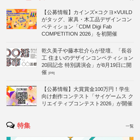
【公募情報】カインズ×コクヨ×VUILD
がタッグ、家具・木工品デザインコン
ペティション「CDM Digi Fab
COMPETITION 2026」を初開催
乾久美子や藤本壮介らが登壇、「長谷
工 住まいのデザインコンペティション
20回記念 特別講演会」が8月19日に開
催
[PR]
【公募情報】大賞賞金100万円！学生
向け創作コンテスト「サイゲームス ク
リエイティブコンテスト2026」が開催
特集
一覧