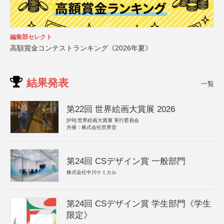
編集部セレクト
高額賞金コンテストランキング《2026年夏》
結果発表
一覧
第22回 世界絵画大賞展 2026
[PR]
世界絵画大賞展 実行委員会
共催：株式会社世界堂
第24回 CSデザイン賞 一般部門
株式会社中川ケミカル
第24回 CSデザイン賞 学生部門《学生
限定》