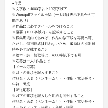
●作品
※文字数：4000字以上10万字以下
※Word/pdfファイル推奨（一太郎は表示不具合の可
能性あり）
※作品には必ずタイトルをつけること
※概要（1000字以内）を記載すること
※募集期間内であれば、作品の修正版を再提出可、
ただし、個別連絡は行わないため、最新版の提出日
時を必ず記載すること
※絵本・詩・短歌等は、4000字以下でも可
※応募は一人1作品まで
【メール応募】
※以下の事項を記入すること
作品名・氏名（ペンネーム可）・住所・電話番号・
年齢・職業
【郵送応募】
※以下の事項を記入した用紙を同封すること
作品名・氏名（ペンネーム可）・住所・電話番号・
メールアドレス（任意）・年齢・職業