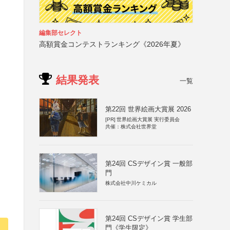
編集部セレクト
高額賞金コンテストランキング《2026年夏》
結果発表
一覧
第22回 世界絵画大賞展 2026
[PR]
世界絵画大賞展 実行委員会
共催：株式会社世界堂
第24回 CSデザイン賞 一般部
門
株式会社中川ケミカル
第24回 CSデザイン賞 学生部
門《学生限定》