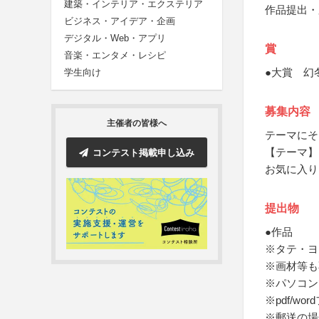
建築・インテリア・エクステリア
作品提出・
ビジネス・アイデア・企画
デジタル・Web・アプリ
賞
音楽・エンタメ・レシピ
●大賞 幻
学生向け
募集内容
主催者の皆様へ
テーマにそ
【テーマ】
コンテスト掲載申し込み
お気に入り
提出物
●作品
※タテ・ヨ
※画材等も
※パソコン
※pdf/w
※郵送の場