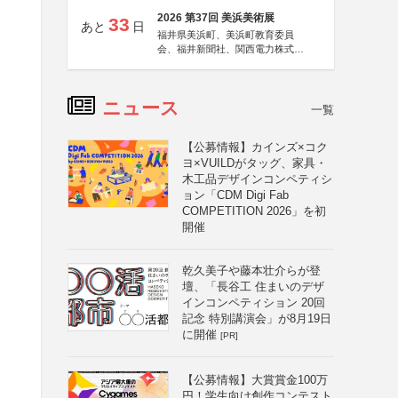
2026 第37回 美浜美術展
33
あと
日
福井県美浜町、美浜町教育委員
会、福井新聞社、関西電力株式会
社
ニュース
一覧
【公募情報】カインズ×コク
ヨ×VUILDがタッグ、家具・
木工品デザインコンペティシ
ョン「CDM Digi Fab
COMPETITION 2026」を初
開催
乾久美子や藤本壮介らが登
壇、「長谷工 住まいのデザ
インコンペティション 20回
記念 特別講演会」が8月19日
に開催
[PR]
【公募情報】大賞賞金100万
円！学生向け創作コンテスト