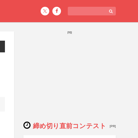
PR
締め切り直前コンテスト
[PR]