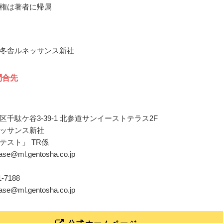
権は著者に帰属
冬舎ルネッサンス新社
問合先
区千駄ケ谷3-39-1 北参道サンイーストテラス2F
ッサンス新社
テスト」 TR係
wase@ml.gentosha.co.jp
11-7188
wase@ml.gentosha.co.jp