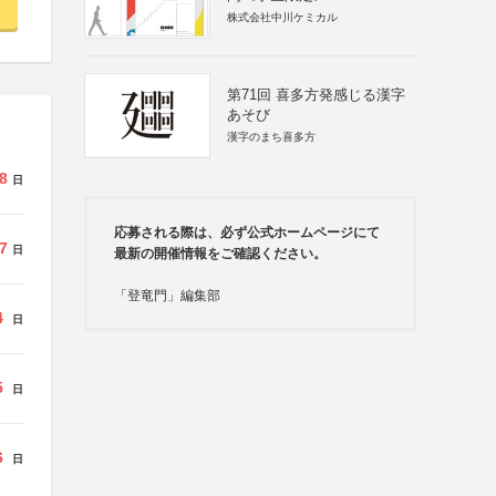
株式会社中川ケミカル
第71回 喜多方発感じる漢字
あそび
漢字のまち喜多方
8
日
応募される際は、必ず公式ホームページにて
7
日
最新の開催情報をご確認ください。
「登竜門」編集部
4
日
5
日
6
日