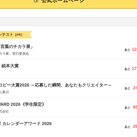
公式ホームページ
ンテスト
[PR]
と言葉のチカラ展」
12
あと
カラ展」実行委員会
ボ 絵本大賞
17
あと
Mコピー大賞2026 ～応募した瞬間、あなたもクリエイター～
2
あと
ム香川
WARD 2026《学生限定》
8
あと
式会社
 カレンダーアワード 2026
2
あと