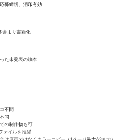
応募締切、消印有効
冬舎より書籍化
った未発表の絵本
コ不問
不問
での制作物も可
ordファイルを推奨
合は原画ではなくカラーコピー（1ページ最大A3まで）