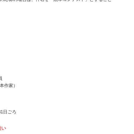
員
本作家）
月31日ごろ
扱い