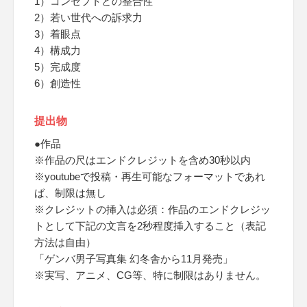
1）コンセプトとの整合性
2）若い世代への訴求力
3）着眼点
4）構成力
5）完成度
6）創造性
提出物
●作品
※作品の尺はエンドクレジットを含め30秒以内
※youtubeで投稿・再生可能なフォーマットであれ
ば、制限は無し
※クレジットの挿入は必須：作品のエンドクレジッ
トとして下記の文言を2秒程度挿入すること（表記
方法は自由）
「ゲンバ男子写真集 幻冬舎から11月発売」
※実写、アニメ、CG等、特に制限はありません。