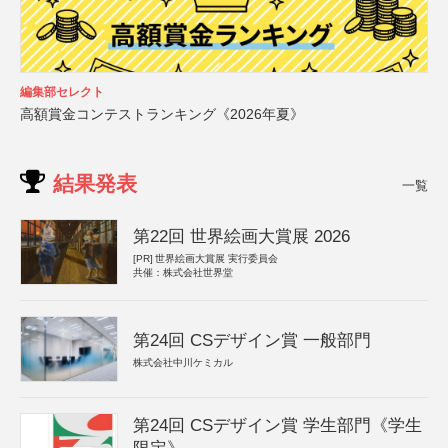
編集部セレクト
高額賞金コンテストランキング《2026年夏》
結果発表
一覧
第22回 世界絵画大賞展 2026
[PR]
世界絵画大賞展 実行委員会
共催：株式会社世界堂
第24回 CSデザイン賞 一般部門
株式会社中川ケミカル
第24回 CSデザイン賞 学生部門《学生