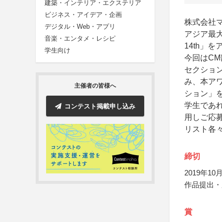
建築・インテリア・エクステリア
ビジネス・アイデア・企画
株式会社
デジタル・Web・アプリ
アジア最大
音楽・エンタメ・レシピ
14th」
学生向け
今回はCM
セクショ
み、本アワ
主催者の皆様へ
ション」
学生であれば
コンテスト掲載申し込み
用しご応募
リスト各
締切
2019年10月
作品提出・
賞