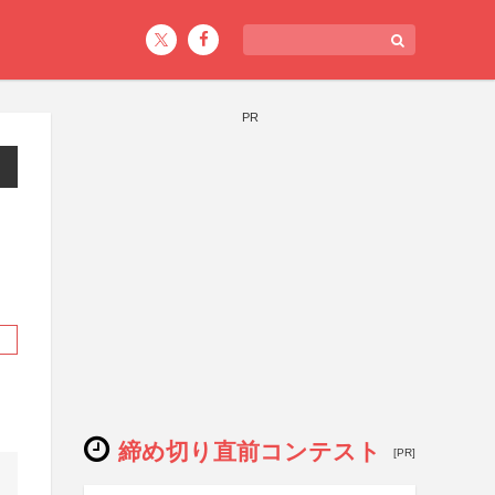
PR
締め切り直前コンテスト
[PR]