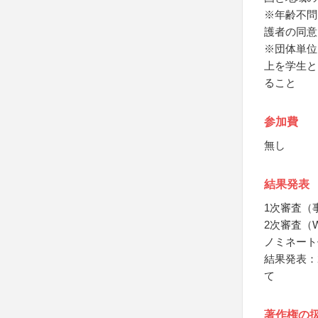
※年齢不問
護者の同意
※団体単位
上を学生と
ること
参加費
無し
結果発表
1次審査（事
2次審査（W
ノミネート作
結果発表：20
て
著作権の