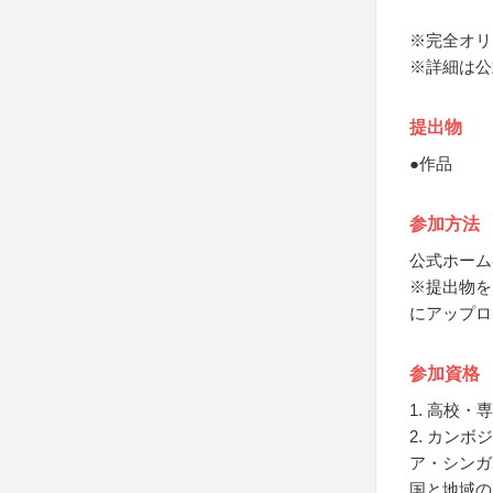
※完全オリ
※詳細は公
提出物
●作品
参加方法
公式ホーム
※提出物をSN
にアップロ
参加資格
1. 高校
2. カン
ア・シンガ
国と地域の