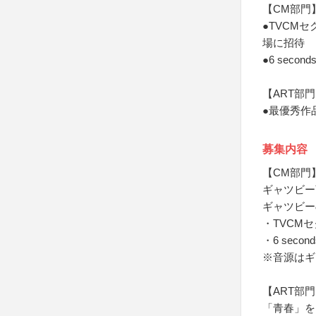
【CM部門
●TVCM
場に招待
●6 sec
【ART部
●最優秀作
募集内容
【CM部門
ギャツビー商
ギャツビー
・TVCM
・6 sec
※音源はギ
【ART部
「青春」を