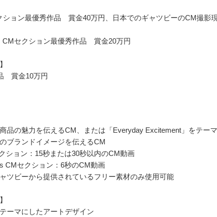
】
セクション最優秀作品 賞金40万円、日本でのギャツビーのCM撮影
onds CMセクション最優秀作品 賞金20万円
門】
品 賞金10万円
】
品の魅力を伝えるCM、または「Everyday Excitement」をテー
のブランドイメージを伝えるCM
セクション：15秒または30秒以内のCM動画
onds CMセクション：6秒のCM動画
ャツビーから提供されているフリー素材のみ使用可能
門】
テーマにしたアートデザイン