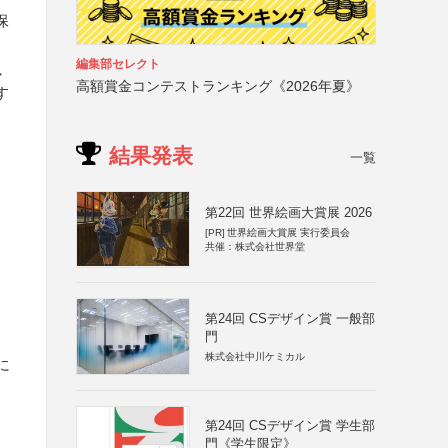
保
編集部セレクト
以
高額賞金コンテストランキング《2026年夏》
す
結果発表
一覧
第22回 世界絵画大賞展 2026
[PR]
世界絵画大賞展 実行委員会
共催：株式会社世界堂
第24回 CSデザイン賞 一般部
門
株式会社中川ケミカル
に
第24回 CSデザイン賞 学生部
門《学生限定》