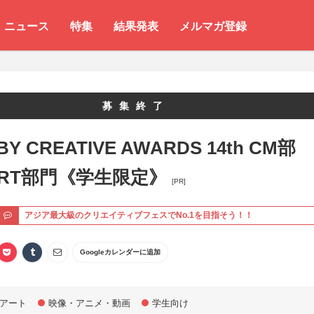
ニュース
特集
結果発表
メルマガ登録
募集終了
BY CREATIVE AWARDS 14th CM部
RT部門《学生限定》
[PR]
ト
アジア最大級のクリエイティブフェスでNo.1を目指そう！！
Googleカレンダーに追加
アート
映像・アニメ・動画
学生向け