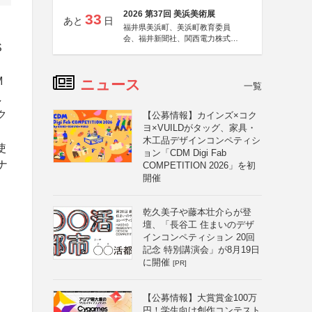
2026 第37回 美浜美術展
33
あと
日
福井県美浜町、美浜町教育委員
、
会、福井新聞社、関西電力株式会
S
社
M
ニュース
一覧
し
ク
【公募情報】カインズ×コク
ヨ×VUILDがタッグ、家具・
木工品デザインコンペティシ
使
ョン「CDM Digi Fab
ナ
COMPETITION 2026」を初
開催
乾久美子や藤本壮介らが登
壇、「長谷工 住まいのデザ
インコンペティション 20回
記念 特別講演会」が8月19日
に開催
[PR]
【公募情報】大賞賞金100万
円！学生向け創作コンテスト