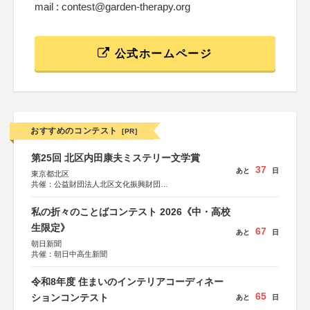
mail : contest@garden-therapy.org
公式ホームページ
おすすめのコンテスト
[PR]
第25回 北区内田康夫ミステリー文学賞
37
あと
日
東京都北区
共催：公益財団法人北区文化振興財団
協力：一般財団法人内田康夫財団
協賛：株式会社実業之日本社
私の折々のことばコンテスト 2026《中・高校
生限定》
67
あと
日
朝日新聞
共催：朝日中高生新聞
令和8年度 住まいのインテリアコーディネー
65
ションコンテスト
あと
日