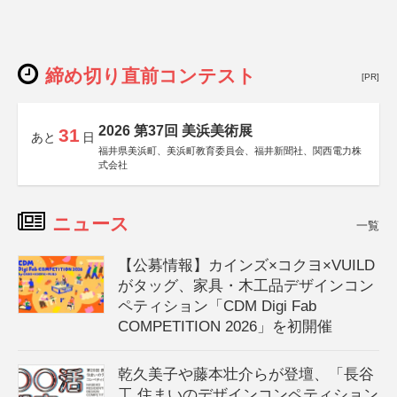
締め切り直前コンテスト
[PR]
2026 第37回 美浜美術展
31
あと
日
福井県美浜町、美浜町教育委員会、福井新聞社、関西電力株
式会社
ニュース
一覧
【公募情報】カインズ×コクヨ×VUILD
がタッグ、家具・木工品デザインコン
ペティション「CDM Digi Fab
COMPETITION 2026」を初開催
乾久美子や藤本壮介らが登壇、「長谷
工 住まいのデザインコンペティション