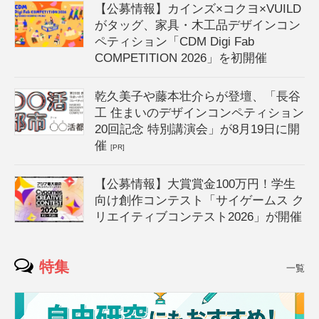
【公募情報】カインズ×コクヨ×VUILD
がタッグ、家具・木工品デザインコン
ペティション「CDM Digi Fab
COMPETITION 2026」を初開催
乾久美子や藤本壮介らが登壇、「長谷
工 住まいのデザインコンペティション
20回記念 特別講演会」が8月19日に開
催
[PR]
【公募情報】大賞賞金100万円！学生
向け創作コンテスト「サイゲームス ク
リエイティブコンテスト2026」が開催
特集
一覧