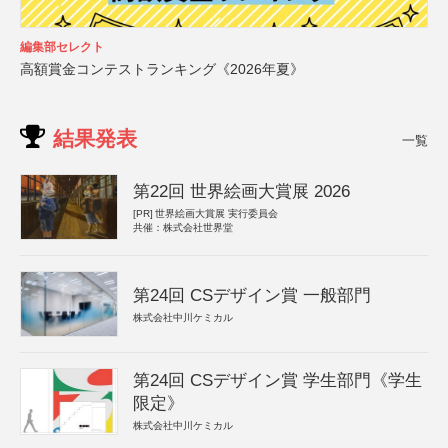
編集部セレクト
高額賞金コンテストランキング《2026年夏》
結果発表
一覧
第22回 世界絵画大賞展 2026
[PR]
世界絵画大賞展 実行委員会
共催：株式会社世界堂
第24回 CSデザイン賞 一般部門
株式会社中川ケミカル
第24回 CSデザイン賞 学生部門《学生
限定》
株式会社中川ケミカル