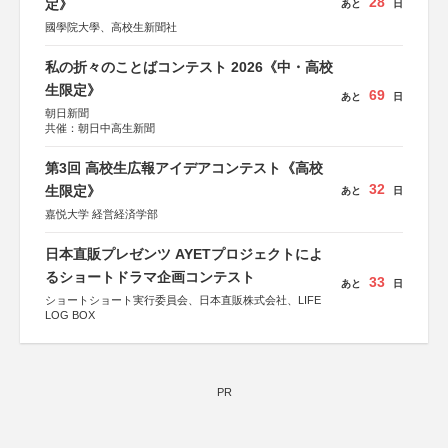
28
定》
あと
日
國學院大學、高校生新聞社
私の折々のことばコンテスト 2026《中・高校
生限定》
69
あと
日
朝日新聞
共催：朝日中高生新聞
第3回 高校生広報アイデアコンテスト《高校
32
生限定》
あと
日
嘉悦大学 経営経済学部
日本直販プレゼンツ AYETプロジェクトによ
るショートドラマ企画コンテスト
33
あと
日
ショートショート実行委員会、日本直販株式会社、LIFE
LOG BOX
PR