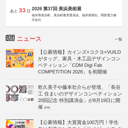
2026 第37回 美浜美術展
33
あと
日
福井県美浜町、美浜町教育委員会、福井新聞社、関西電力株
式会社
ニュース
一覧
【公募情報】カインズ×コクヨ×VUILD
がタッグ、家具・木工品デザインコン
ペティション「CDM Digi Fab
COMPETITION 2026」を初開催
乾久美子や藤本壮介らが登壇、「長谷
工 住まいのデザインコンペティション
20回記念 特別講演会」が8月19日に開
催
[PR]
【公募情報】大賞賞金100万円！学生