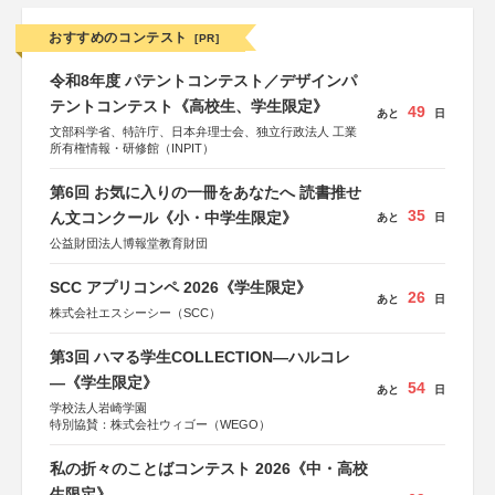
おすすめのコンテスト
[PR]
令和8年度 パテントコンテスト／デザインパ
テントコンテスト《高校生、学生限定》
49
あと
日
文部科学省、特許庁、日本弁理士会、独立行政法人 工業
所有権情報・研修館（INPIT）
第6回 お気に入りの一冊をあなたへ 読書推せ
35
ん文コンクール《小・中学生限定》
あと
日
公益財団法人博報堂教育財団
SCC アプリコンペ 2026《学生限定》
26
あと
日
株式会社エスシーシー（SCC）
第3回 ハマる学生COLLECTION―ハルコレ
―《学生限定》
54
あと
日
学校法人岩崎学園
特別協賛：株式会社ウィゴー（WEGO）
私の折々のことばコンテスト 2026《中・高校
生限定》