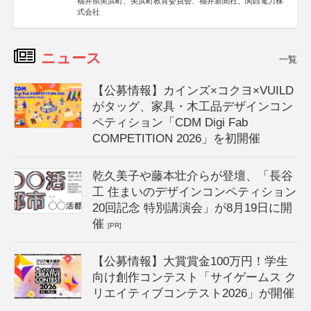
福井県美浜町、美浜町教育委員会、福井新聞社、関西電力株
式会社
ニュース
一覧
【公募情報】カインズ×コクヨ×VUILD
がタッグ、家具・木工品デザインコン
ペティション「CDM Digi Fab
COMPETITION 2026」を初開催
乾久美子や藤本壮介らが登壇、「長谷
工 住まいのデザインコンペティション
20回記念 特別講演会」が8月19日に開
催
[PR]
【公募情報】大賞賞金100万円！学生
向け創作コンテスト「サイゲームス ク
リエイティブコンテスト2026」が開催