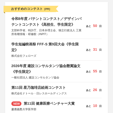
おすすめのコンテスト
[PR]
令和8年度 パテントコンテスト／デザインパ
テントコンテスト《高校生、学生限定》
50
あと
日
文部科学省、特許庁、日本弁理士会、独立行政法人 工業
所有権情報・研修館（INPIT）
学生短編映画祭 FFF-S 第9回大会《学生限
31
定》
あと
日
株式会社フェローズ
2026年度 建設コンサルタンツ協会懸賞論文
55
《学生限定》
あと
日
一般社団法人 建設コンサルタンツ協会
第11回 星乃珈琲店絵画コンテスト
26
あと
日
株式会社ドトール・日レスホールディングス
第11回 健康医療ベンチャー大賞
NEW
10
あと
日
慶應義塾大学医学部