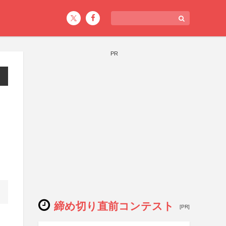
PR
締め切り直前コンテスト
[PR]