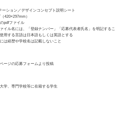
テーション／デザインコンセプト説明シート
（420×297mm）
のpdfファイル
ァイル名には、「登録ナンバー」「応募代表者氏名」を明記する
使用する言語は日本語もしくは英語とする
には経歴や学校名は記載しないこと
ページの応募フォームより投稿
大学、専門学校等に在籍する学生