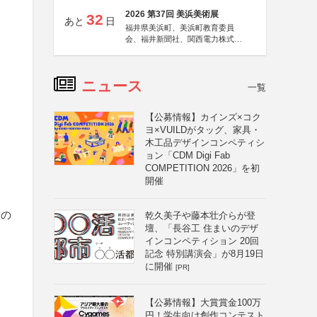
2026 第37回 美浜美術展
32
あと
日
福井県美浜町、美浜町教育委員
会、福井新聞社、関西電力株式会
社
ニュース
一覧
【公募情報】カインズ×コク
ヨ×VUILDがタッグ、家具・
木工品デザインコンペティシ
ョン「CDM Digi Fab
COMPETITION 2026」を初
開催
者の
乾久美子や藤本壮介らが登
壇、「長谷工 住まいのデザ
インコンペティション 20回
記念 特別講演会」が8月19日
に開催
[PR]
【公募情報】大賞賞金100万
円！学生向け創作コンテスト