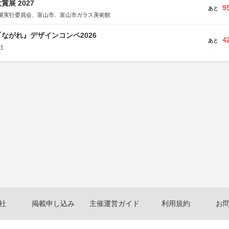
展 2027
9
あと
展実行委員会、富山市、富山市ガラス美術館
ながれ』デザインコンペ2026
4
あと
社
社
掲載申し込み
主催運営ガイド
利用規約
お