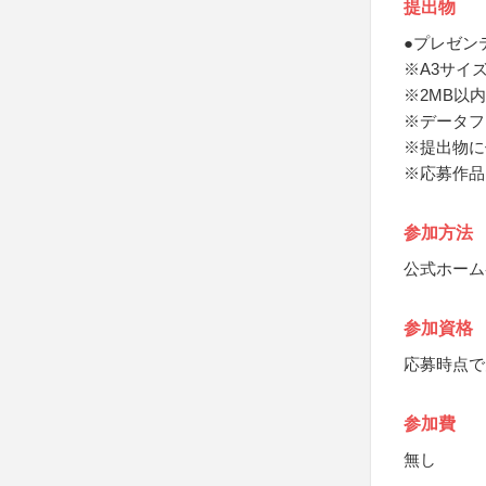
提出物
●プレゼン
※A3サイズ
※2MB以内
※データフ
※提出物に
※応募作品
参加方法
公式ホーム
参加資格
応募時点で
参加費
無し