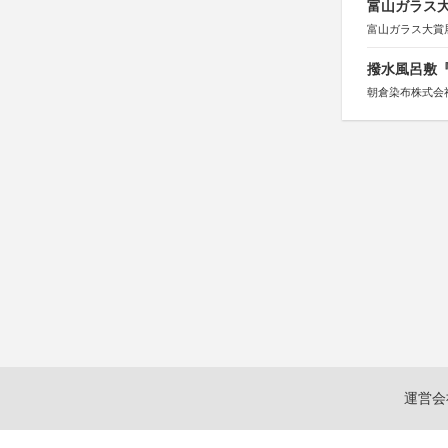
富山ガラス大賞
富山ガラス大賞
撥水風呂敷『
朝倉染布株式会
運営会