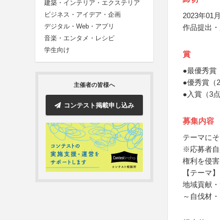
建築・インテリア・エクステリア
ビジネス・アイデア・企画
2023年01月
デジタル・Web・アプリ
作品提出・
音楽・エンタメ・レシピ
学生向け
賞
●最優秀賞
●優秀賞（
主催者の皆様へ
●入賞（3
コンテスト掲載申し込み
募集内容
テーマにそ
※応募者自
権利を侵害
【テーマ】
地域貢献・
～自伐材・