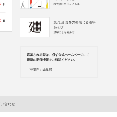
5
株式会社中川ケミカル
日
2
日
第71回 喜多方発感じる漢字
あそび
漢字のまち喜多方
応募される際は、必ず公式ホームページにて
最新の開催情報をご確認ください。
「登竜門」編集部
問い合わせ