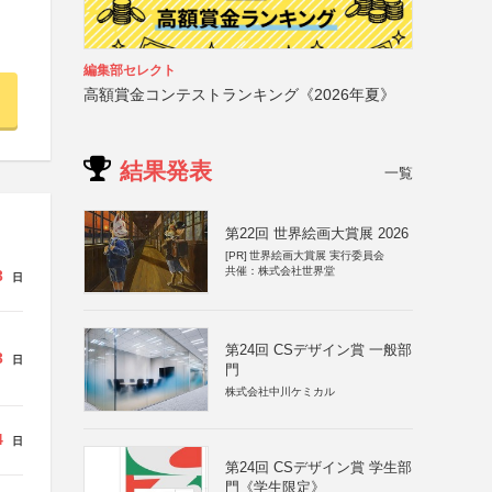
編集部セレクト
高額賞金コンテストランキング《2026年夏》
結果発表
一覧
第22回 世界絵画大賞展 2026
[PR]
世界絵画大賞展 実行委員会
共催：株式会社世界堂
3
日
第24回 CSデザイン賞 一般部
3
日
門
株式会社中川ケミカル
4
日
第24回 CSデザイン賞 学生部
門《学生限定》