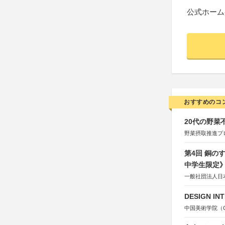
公式ホーム
おすすめのコ
20代の野
野菜摂取推進プ
第4回 銅の
中学生限定
一般社団法人日
DESIGN IN
中国美術学院（Chin