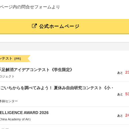
ページ内の問合せフォームより
公式ホームページ
ンテスト
[PR]
菜不足解消アイデアコンテスト《学生限定》
2
あと
ロジェクト
すごいちからを調べてみよう！ 夏休み自由研究コンテスト《小・
5
》
あと
本銅センター
TELLIGENCE AWARD 2026
2
あと
a Academy of Art）