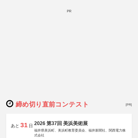
後援：厚生労働省
文部科学省
奈良県
PR
日本経済団体連合会
関西経済連合会
「“よい仕事おこし”フェア」実行委員会
関西文化学術研究都市推進機構
東京難病団体連絡協議会
締め切り直前コンテスト
[PR]
2026 第37回 美浜美術展
31
あと
日
福井県美浜町、美浜町教育委員会、福井新聞社、関西電力株
式会社