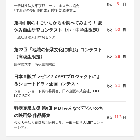
6
あと
日
一般財団法人東京都ユース・ホステル協会
｢すみだの夢応援助成金｣交付対象事業
すみだ五彩の芸術祭 連携企画
第4回 銅のすごいちからを調べてみよう！ 夏
52
休み自由研究コンテスト《小・中学生限定》
あと
日
一般社団法人日本銅センター
第22回「地域の伝承文化に学ぶ」コンテスト
26
《高校生限定》
あと
日
國學院大學、高校生新聞社
日本直販プレゼンツ AYETプロジェクトによ
るショートドラマ企画コンテスト
31
あと
日
ショートショート実行委員会、日本直販株式会社、LIFE
LOG BOX
難病克服支援 第6回 MBTみんなで守るいのち
の映画祭 作品募集
113
あと
日
公立大学法人奈良県立医科大学、一般社団法人MBTコンソ
ーシアム
協力：読売新聞社