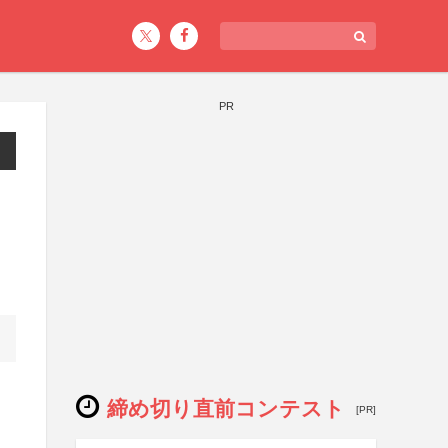
PR
締め切り直前コンテスト
[PR]