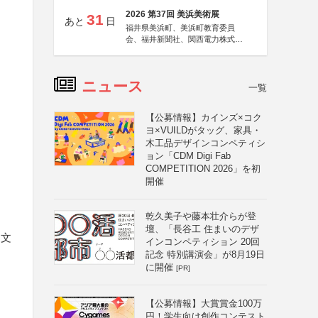
2026 第37回 美浜美術展
31
あと
日
福井県美浜町、美浜町教育委員
会、福井新聞社、関西電力株式会
社
ニュース
一覧
【公募情報】カインズ×コク
ヨ×VUILDがタッグ、家具・
木工品デザインコンペティシ
ョン「CDM Digi Fab
COMPETITION 2026」を初
開催
乾久美子や藤本壮介らが登
壇、「長谷工 住まいのデザ
、文
インコンペティション 20回
記念 特別講演会」が8月19日
に開催
[PR]
【公募情報】大賞賞金100万
円！学生向け創作コンテスト