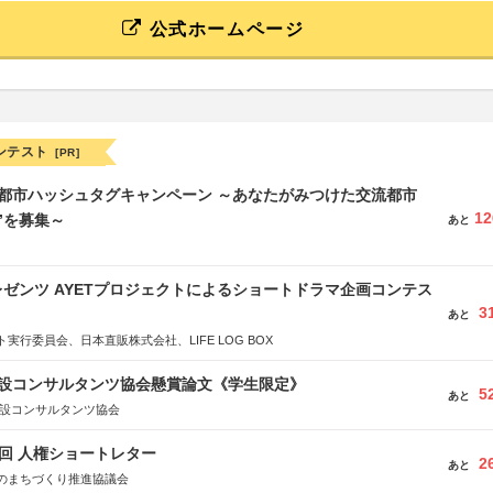
公式ホームページ
ンテスト
[PR]
流都市ハッシュタグキャンペーン ～あなたがみつけた交流都市
12
”を募集～
あと
ゼンツ AYETプロジェクトによるショートドラマ企画コンテス
3
あと
実行委員会、日本直販株式会社、LIFE LOG BOX
 建設コンサルタンツ協会懸賞論文《学生限定》
5
あと
建設コンサルタンツ協会
5回 人権ショートレター
2
あと
のまちづくり推進協議会