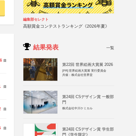
編集部セレクト
高額賞金コンテストランキング《2026年夏》
結果発表
一覧
6
日
第22回 世界絵画大賞展 2026
[PR]
世界絵画大賞展 実行委員会
共催：株式会社世界堂
1
日
第24回 CSデザイン賞 一般部
門
2
株式会社中川ケミカル
日
6
日
第24回 CSデザイン賞 学生部
門《学生限定》