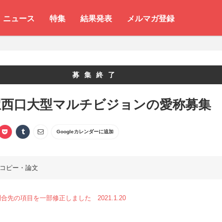
ニュース
特集
結果発表
メルマガ登録
募集終了
駅西口大型マルチビジョンの愛称募集
Googleカレンダーに追加
コピー・論文
合先の項目を一部修正しました 2021.1.20