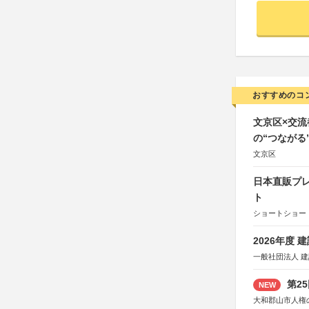
おすすめのコ
文京区×交
の“つながる
文京区
日本直販プレ
ト
ショートショート
2026年度
一般社団法人 
第2
NEW
大和郡山市人権