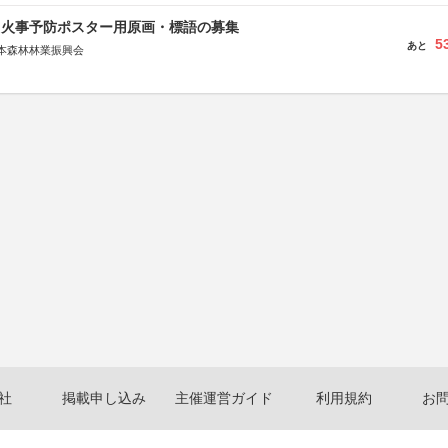
山火事予防ポスター用原画・標語の募集
5
あと
本森林林業振興会
文部科学省、林野庁、全国森林組合連合会、森林火災対策協会
社
掲載申し込み
主催運営ガイド
利用規約
お