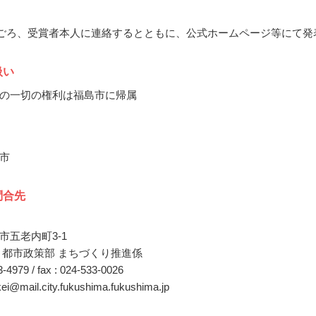
2月ごろ、受賞者本人に連絡するとともに、公式ホームページ等にて発
扱い
の一切の権利は福島市に帰属
市
問合先
市五老内町3-1
 都市政策部 まちづくり推進係
73-4979 / fax : 024-533-0026
ikei@mail.city.fukushima.fukushima.jp