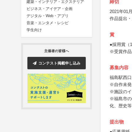
締切
建築・インテリア・エクステリア
ビジネス・アイデア・企画
2021年01月
デジタル・Web・アプリ
作品提出・
音楽・エンタメ・レシピ
学生向け
賞
●採用賞（
※受賞作品
主催者の皆様へ
コンテスト掲載申し込み
募集内容
福島駅西口
※自作未発
※施設のイ
※福島市の
化、歴史等
提出物
●応募用紙