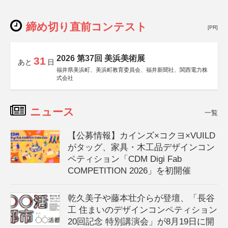
締め切り直前コンテスト
[PR]
2026 第37回 美浜美術展
31
あと
日
福井県美浜町、美浜町教育委員会、福井新聞社、関西電力株
式会社
ニュース
一覧
【公募情報】カインズ×コクヨ×VUILD
がタッグ、家具・木工品デザインコン
ペティション「CDM Digi Fab
COMPETITION 2026」を初開催
乾久美子や藤本壮介らが登壇、「長谷
工 住まいのデザインコンペティション
20回記念 特別講演会」が8月19日に開