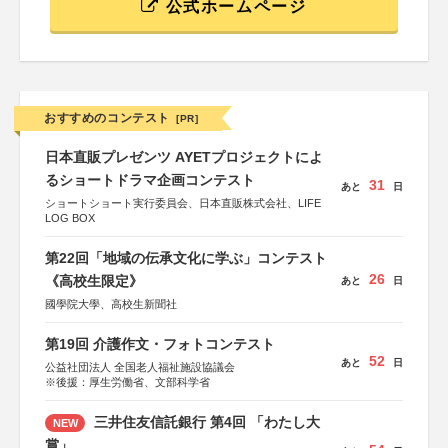
公式ホームページ
おすすめのコンテスト
[PR]
日本直販プレゼンツ AYETプロジェクトによ
るショートドラマ企画コンテスト
31
あと
日
ショートショート実行委員会、日本直販株式会社、LIFE
LOG BOX
第22回「地域の伝承文化に学ぶ」コンテスト
26
《高校生限定》
あと
日
國學院大學、高校生新聞社
第19回 介護作文・フォトコンテスト
52
あと
日
公益社団法人 全国老人福祉施設協議会
※後援：厚生労働省、文部科学省
三井住友信託銀行 第4回 「わたし大
NEW
賞」