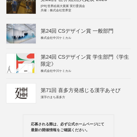
[PR]
世界絵画大賞展 実行委員会
共催：株式会社世界堂
第24回 CSデザイン賞 一般部門
株式会社中川ケミカル
第24回 CSデザイン賞 学生部門《学生
限定》
株式会社中川ケミカル
第71回 喜多方発感じる漢字あそび
漢字のまち喜多方
応募される際は、必ず公式ホームページにて
最新の開催情報をご確認ください。