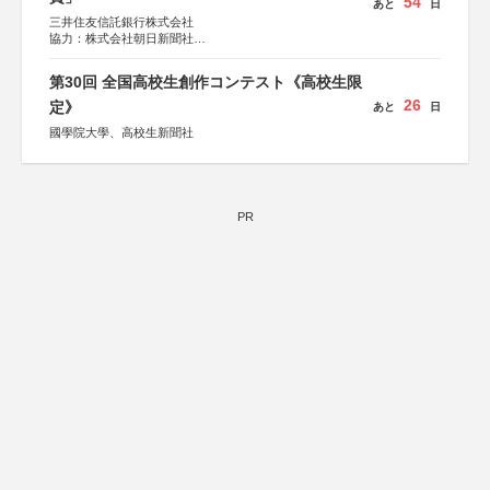
54
あと
日
三井住友信託銀行株式会社
協力：株式会社朝日新聞社
後援：日本郵便株式会社
第30回 全国高校生創作コンテスト《高校生限
26
定》
あと
日
國學院大學、高校生新聞社
PR