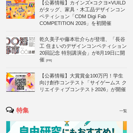
【公募情報】カインズ×コクヨ×VUILD
がタッグ、家具・木工品デザインコン
ペティション「CDM Digi Fab
COMPETITION 2026」を初開催
乾久美子や藤本壮介らが登壇、「長谷
工 住まいのデザインコンペティション
20回記念 特別講演会」が8月19日に開
催
[PR]
【公募情報】大賞賞金100万円！学生
向け創作コンテスト「サイゲームス ク
リエイティブコンテスト2026」が開催
特集
一覧