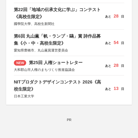
※共催・後援等は決定次第、公式ホームページにて発表
第22回「地域の伝承文化に学ぶ」コンテスト
28
《高校生限定》
あと
日
國學院大學、高校生新聞社
第6回 丸山薫「帆・ランプ・鷗」賞 詩作品募
54
集《小・中・高校生限定》
あと
日
愛知県豊橋市、丸山薫賞運営委員会
第25回 人権ショートレター
NEW
28
あと
日
大和郡山市人権のまちづくり推進協議会
NITプロダクトデザインコンテスト 2026《高
13
校生限定》
あと
日
日本工業大学
PR