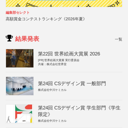
編集部セレクト
高額賞金コンテストランキング《2026年夏》
結果発表
一覧
第22回 世界絵画大賞展 2026
[PR]
世界絵画大賞展 実行委員会
共催：株式会社世界堂
第24回 CSデザイン賞 一般部門
株式会社中川ケミカル
第24回 CSデザイン賞 学生部門《学生
限定》
株式会社中川ケミカル