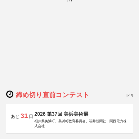
PR
締め切り直前コンテスト
[PR]
2026 第37回 美浜美術展
31
あと
日
福井県美浜町、美浜町教育委員会、福井新聞社、関西電力株
式会社