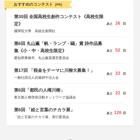
おすすめのコンテスト
[PR]
第30回 全国高校生創作コンテスト《高校生限
26
定》
あと
日
國學院大學、高校生新聞社
第6回 丸山薫「帆・ランプ・鷗」賞 詩作品募
52
集《小・中・高校生限定》
あと
日
愛知県豊橋市、丸山薫賞運営委員会
第17回 「税金をテーマに川柳大募集！」
22
あと
日
一般社団法人武蔵府中法人会
第6回「都民の人権川柳」
22
あと
日
東京都人権啓発活動ネットワーク協議会
第6回 「絵と言葉のチカラ展」
126
あと
日
「絵と言葉のチカラ展」実行委員会