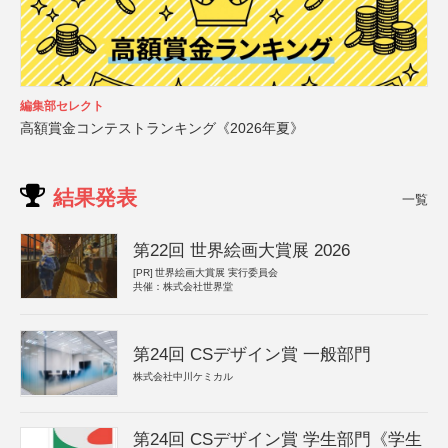
編集部セレクト
高額賞金コンテストランキング《2026年夏》
結果発表
一覧
第22回 世界絵画大賞展 2026
[PR]
世界絵画大賞展 実行委員会
共催：株式会社世界堂
第24回 CSデザイン賞 一般部門
株式会社中川ケミカル
第24回 CSデザイン賞 学生部門《学生