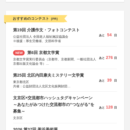
おすすめのコンテスト
[PR]
第19回 介護作文・フォトコンテスト
54
あと
日
公益社団法人 全国老人福祉施設協議会
※後援：厚生労働省、文部科学省
第6回 京都文学賞
NEW
276
あと
日
京都文学賞実行委員会（京都市、京都新聞、一般社団法人
京都出版文化協会 等）
協力：京都府書店商業組合、朝日新聞出版、
KADOKAWA、河出書房新社、幻冬舎、講談社、光文社、
第25回 北区内田康夫ミステリー文学賞
集英社、小学館、祥伝社、新潮社、淡交社、ちいさいミシ
39
あと
日
マ社、徳間書店、早川書房、PHP研究所、双葉社、文藝春
東京都北区
秋、ポプラ社、毎日新聞出版
共催：公益財団法人北区文化振興財団
協力：一般財団法人内田康夫財団
協賛：株式会社実業之日本社
文京区×交流都市ハッシュタグキャンペーン
～あなたがみつけた交流都市の“つながる”を
128
あと
日
募集～
文京区
2026 第37回 美浜美術展