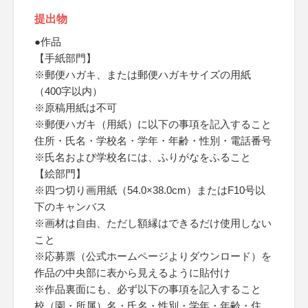
提出物
●作品
【手紙部門】
※郵便ハガキ、または郵便ハガキサイズの用紙
（400字以内）
※原稿用紙は不可
※郵便ハガキ（用紙）に以下の事項を記入すること
住所・氏名・学校名・学年・年齢・性別・電話番号
※氏名および学校名には、ふりがなをふること
【絵部門】
※四つ切り画用紙（54.0×38.0cm）またはF10号以
下のキャンバス
※画材は自由、ただし額縁はできるだけ使用しない
こと
※応募票（公式ホームページよりダウンロード）を
作品の中央部に表から見えるように貼付け
※作品裏面にも、必ず以下の事項を記入すること
校（園・所属）名・氏名・性別・学年・年齢・住