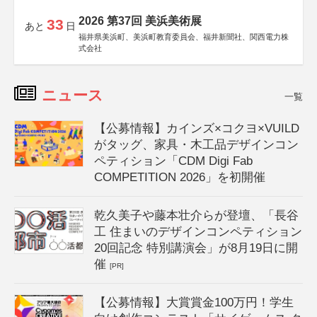
2026 第37回 美浜美術展
33
あと
日
福井県美浜町、美浜町教育委員会、福井新聞社、関西電力株
式会社
ニュース
一覧
【公募情報】カインズ×コクヨ×VUILD
がタッグ、家具・木工品デザインコン
ペティション「CDM Digi Fab
COMPETITION 2026」を初開催
乾久美子や藤本壮介らが登壇、「長谷
工 住まいのデザインコンペティション
20回記念 特別講演会」が8月19日に開
催
[PR]
【公募情報】大賞賞金100万円！学生