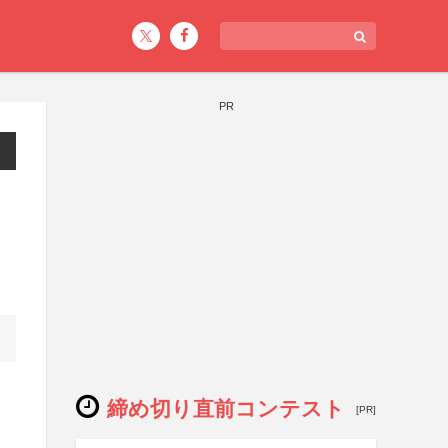
PR
締め切り直前コンテスト
[PR]