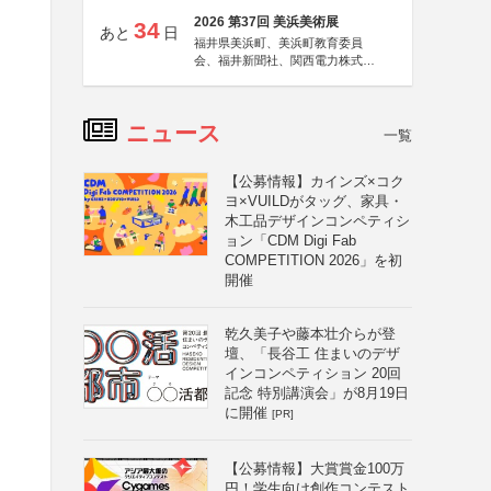
2026 第37回 美浜美術展
34
あと
日
福井県美浜町、美浜町教育委員
会、福井新聞社、関西電力株式会
社
ニュース
一覧
【公募情報】カインズ×コク
ヨ×VUILDがタッグ、家具・
木工品デザインコンペティシ
ョン「CDM Digi Fab
COMPETITION 2026」を初
開催
乾久美子や藤本壮介らが登
壇、「長谷工 住まいのデザ
インコンペティション 20回
記念 特別講演会」が8月19日
に開催
[PR]
【公募情報】大賞賞金100万
円！学生向け創作コンテスト