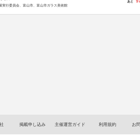
9
あと
展実行委員会、富山市、富山市ガラス美術館
社
掲載申し込み
主催運営ガイド
利用規約
お