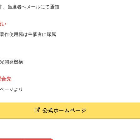
5月中、当選者へメールにて通知
扱い
著作使用権は主催者に帰属
光開発機構
問合先
ページより
公式ホームページ