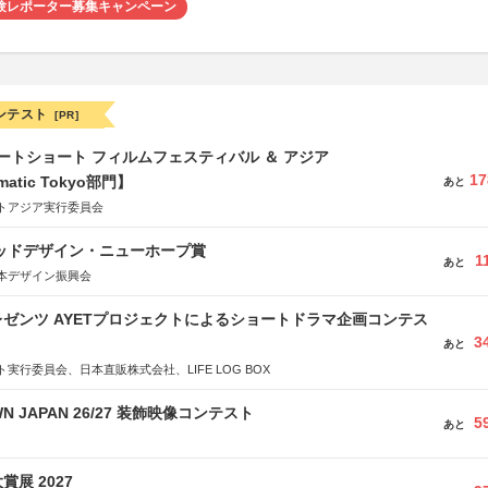
験レポーター募集キャンペーン
ンテスト
[PR]
ートショート フィルムフェスティバル ＆ アジア
17
matic Tokyo部門】
あと
トアジア実行委員会
グッドデザイン・ニューホープ賞
1
あと
本デザイン振興会
ゼンツ AYETプロジェクトによるショートドラマ企画コンテス
3
あと
実行委員会、日本直販株式会社、LIFE LOG BOX
WN JAPAN 26/27 装飾映像コンテスト
5
あと
展 2027