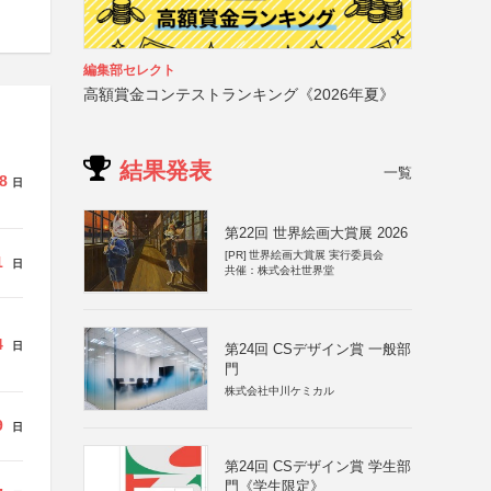
編集部セレクト
高額賞金コンテストランキング《2026年夏》
結果発表
一覧
8
日
第22回 世界絵画大賞展 2026
[PR]
世界絵画大賞展 実行委員会
1
日
共催：株式会社世界堂
4
日
第24回 CSデザイン賞 一般部
門
株式会社中川ケミカル
9
日
第24回 CSデザイン賞 学生部
門《学生限定》