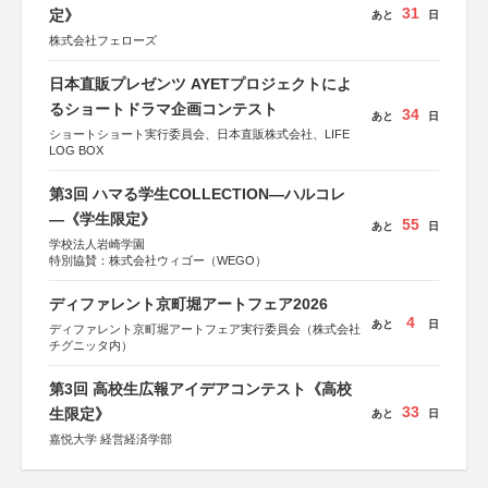
31
定》
あと
日
株式会社フェローズ
日本直販プレゼンツ AYETプロジェクトによ
るショートドラマ企画コンテスト
34
あと
日
ショートショート実行委員会、日本直販株式会社、LIFE
LOG BOX
第3回 ハマる学生COLLECTION―ハルコレ
―《学生限定》
55
あと
日
学校法人岩崎学園
特別協賛：株式会社ウィゴー（WEGO）
ディファレント京町堀アートフェア2026
4
あと
日
ディファレント京町堀アートフェア実行委員会（株式会社
チグニッタ内）
第3回 高校生広報アイデアコンテスト《高校
33
生限定》
あと
日
嘉悦大学 経営経済学部