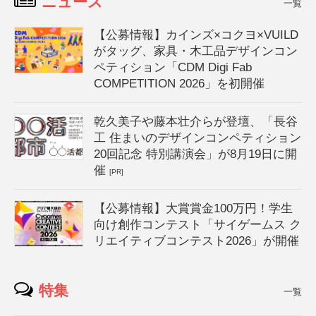
ニュース
一覧
【公募情報】カインズ×コクヨ×VUILD
がタッグ、家具・木工品デザインコン
ペティション「CDM Digi Fab
COMPETITION 2026」を初開催
乾久美子や藤本壮介らが登壇、「長谷
工 住まいのデザインコンペティション
20回記念 特別講演会」が8月19日に開
催
[PR]
【公募情報】大賞賞金100万円！学生
向け創作コンテスト「サイゲームス ク
リエイティブコンテスト2026」が開催
特集
一覧