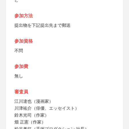
参加方法
提出物を下記提出先まで郵送
参加資格
不問
参加費
無し
審査員
江川達也（漫画家）
川津祐介（俳優、エッセイスト）
鈴木光司（作家）
畑 正憲（作家）
松谷孝征（手塚プロダクション 社長）