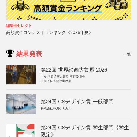
編集部セレクト
高額賞金コンテストランキング《2026年夏》
結果発表
一覧
第22回 世界絵画大賞展 2026
[PR]
世界絵画大賞展 実行委員会
共催：株式会社世界堂
第24回 CSデザイン賞 一般部門
株式会社中川ケミカル
第24回 CSデザイン賞 学生部門《学生
限定》