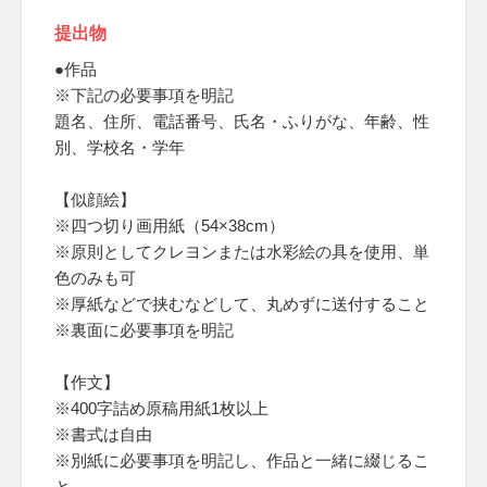
提出物
●作品
※下記の必要事項を明記
題名、住所、電話番号、氏名・ふりがな、年齢、性
別、学校名・学年
【似顔絵】
※四つ切り画用紙（54×38cm）
※原則としてクレヨンまたは水彩絵の具を使用、単
色のみも可
※厚紙などで挟むなどして、丸めずに送付すること
※裏面に必要事項を明記
【作文】
※400字詰め原稿用紙1枚以上
※書式は自由
※別紙に必要事項を明記し、作品と一緒に綴じるこ
と