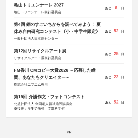
亀山トリエンナーレ 2027
6
あと
日
亀山トリエンナーレ実行委員会
第4回 銅のすごいちからを調べてみよう！ 夏
52
休み自由研究コンテスト《小・中学生限定》
あと
日
一般社団法人日本銅センター
第12回リサイクルアート展
25
あと
日
リサイクルアート展実行委員会
FM香川 CMコピー大賞2026 ～応募した瞬
22
間、あなたもクリエイター～
あと
日
株式会社エフエム香川
第19回 介護作文・フォトコンテスト
52
あと
日
公益社団法人 全国老人福祉施設協議会
※後援：厚生労働省、文部科学省
PR